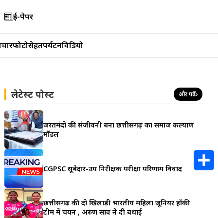
ई-पेपर
िचार
फोटो
सेहत
पर्यटन
विडियो
लेटेस्ट पोस्ट
और पढ़ें
›
जरूरतमंदो की संजीवनी बना छत्तीसगढ़ का समाज कल्याण
मॉडल
CGPSC सूबेदार-उप निरीक्षक परीक्षा परिणाम विवाद
S
h
छत्तीसगढ़ की दो खिलाड़ी भारतीय महिला जूनियर हॉकी
टीम में चयन , अरुण साव ने दी बधाई