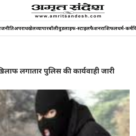
ाजनीति
अपराध
खेल
व्यापार
बॉलीवुड
लाइफ-स्टाइल
फैशन
राशिफल
धर्म-कर्म
व
ं के खिलाफ लगातार पुलिस की कार्यवाही जारी