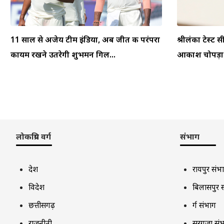
11 साल से अजेय टीम इंडिया, अब जीत की परंपरा
श्रीलंका टेस्ट स
कायम रखने उतरेगी शुभमन गिल...
आकाश चोपड़ा ने
लोकप्रिय वर्ग
संभाग
देश
रायपुर संभ
विदेश
बिलासपुर 
छत्तीसगढ़
दुर्ग संभाग
राजनीती
सरगुजा सं