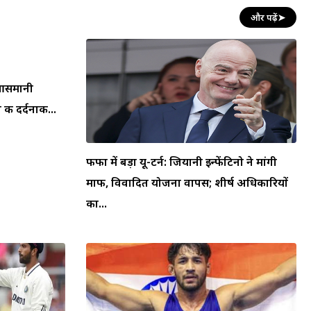
और पढ़ें
➤
न आसमानी
की दर्दनाक...
फीफा में बड़ा यू-टर्न: जियानी इन्फेंटिनो ने मांगी
माफी, विवादित योजना वापस; शीर्ष अधिकारियों
का...