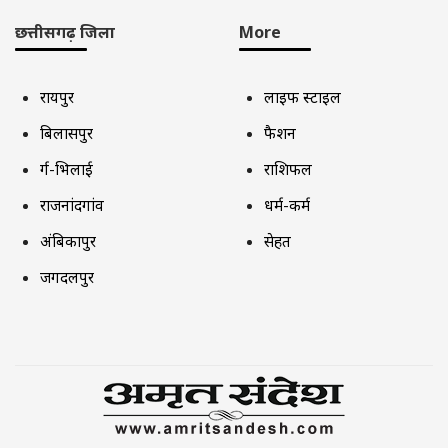
छत्तीसगढ़ जिला
More
रायपुर
लाइफ स्टाइल
बिलासपुर
फैशन
दुर्ग-भिलाई
राशिफल
राजनांदगांव
धर्म-कर्म
अंबिकापुर
सेहत
जगदलपुर