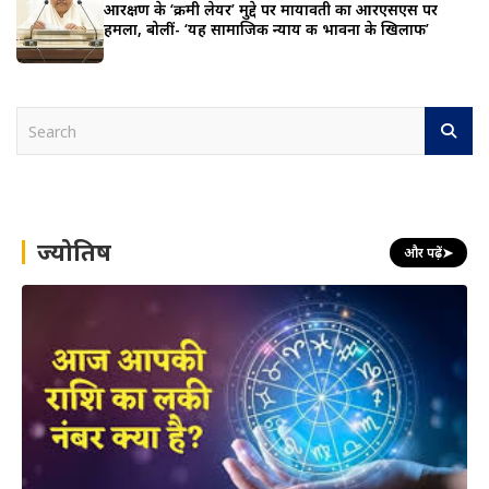
आरक्षण के ‘क्रीमी लेयर’ मुद्दे पर मायावती का आरएसएस पर
हमला, बोलीं- ‘यह सामाजिक न्याय की भावना के खिलाफ’
S
e
a
r
c
h
ज्योतिष
और पढ़ें
➤