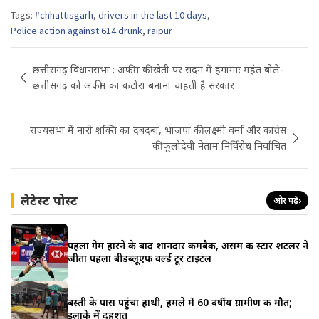
Tags:
#chhattisgarh
,
drivers in the last 10 days
,
Police action against 614 drunk
,
raipur
Post
छत्तीसगढ़ विधानसभा : अफीम की खेती पर सदन में हंगामाः महंत बोले-
navigation
छत्तीसगढ़ को अफीम का कटोरा बनाना चाहती है सरकार
राज्यसभा में नारी शक्ति का दबदबा, भाजपा की लक्ष्मी वर्मा और कांग्रेस
की फूलोदेवी नेताम निर्विरोध निर्वाचित
लेटेस्ट पोस्ट
और पढ़ें
›
पहला गेम हारने के बाद शानदार कमबैक, असम की स्टार शटलर ने
जीता पहला बीडब्लूएफ वर्ल्ड टूर टाइटल
बस्ती के पास पहुंचा हाथी, हमले में 60 वर्षीय ग्रामीण की मौत;
इलाके में दहशत