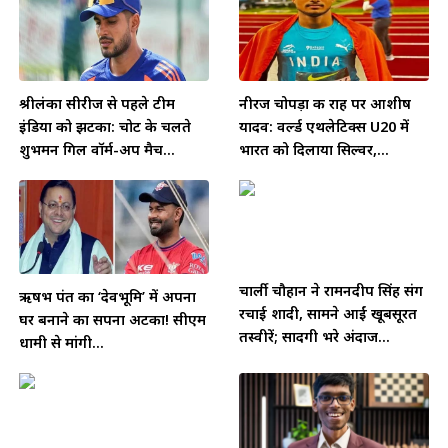
श्रीलंका सीरीज से पहले टीम
नीरज चोपड़ा की राह पर आशीष
इंडिया को झटका: चोट के चलते
यादव: वर्ल्ड एथलेटिक्स U20 में
शुभमन गिल वॉर्म-अप मैच...
भारत को दिलाया सिल्वर,...
चार्ली चौहान ने रामनदीप सिंह संग
ऋषभ पंत का ‘देवभूमि’ में अपना
रचाई शादी, सामने आईं खूबसूरत
घर बनाने का सपना अटका! सीएम
तस्वीरें; सादगी भरे अंदाज...
धामी से मांगी...