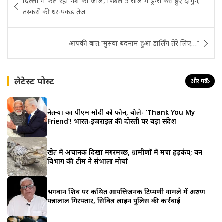
दिल्ली में फैल रहा नशे का जाल, पिछले 5 साल में ड्रग्स केस हुए दोगुने;
navigation
तस्करों की धर-पकड़ तेज
आपकी बात:”मुसवा बदनाम हुआ डार्लिंग तेरे लिए…”
लेटेस्ट पोस्ट
और पढ़ें
›
नेतन्याहू का पीएम मोदी को फोन, बोले- ‘Thank You My
Friend’! भारत-इजराइल की दोस्ती पर बड़ा संदेश
खेत में अचानक दिखा मगरमच्छ, ग्रामीणों में मचा हड़कंप; वन
विभाग की टीम ने संभाला मोर्चा
भगवान शिव पर कथित आपत्तिजनक टिप्पणी मामले में अरुण
पन्नालाल गिरफ्तार, सिविल लाइन पुलिस की कार्रवाई