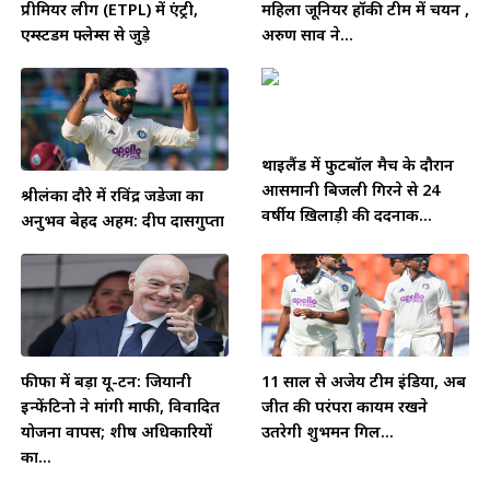
प्रीमियर लीग (ETPL) में एंट्री,
महिला जूनियर हॉकी टीम में चयन ,
एम्स्टर्डम फ्लेम्स से जुड़े
अरुण साव ने...
थाईलैंड में फुटबॉल मैच के दौरान
आसमानी बिजली गिरने से 24
श्रीलंका दौरे में रविंद्र जडेजा का
वर्षीय ख़िलाड़ी की दर्दनाक...
अनुभव बेहद अहम: दीप दासगुप्ता
फीफा में बड़ा यू-टर्न: जियानी
11 साल से अजेय टीम इंडिया, अब
इन्फेंटिनो ने मांगी माफी, विवादित
जीत की परंपरा कायम रखने
योजना वापस; शीर्ष अधिकारियों
उतरेगी शुभमन गिल...
का...