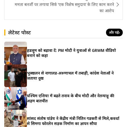
ममता बनर्जी पर लगाया सिर्फ ‘एक विशेष समुदाय’ के लिए काम करने
का आरोप
लेटेस्ट पोस्ट
और पढ़ें
›
हैंडलूम को बढ़ावा दें: PM मोदी ने युवाओं से GRWM वीडियो
बनाने को कहा
भूस्खलन से नागालैंड-अरुणाचल में तबाही, कांग्रेस नेताओं ने
जताया दुख
पश्चिम एशिया में बढ़ते तनाव के बीच मोदी और नेतन्याहू की
अहम बातचीत
सांसद संतोष पांडेय ने केंद्रीय मंत्री नितिन गडकरी से मिले,कवर्धा
से सिमगा फोरलेन सड़क निर्माण का ज्ञापन सौपा