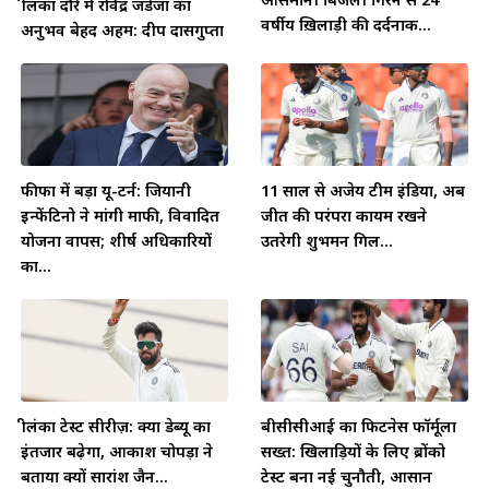
श्रीलंका दौरे में रविंद्र जडेजा का
वर्षीय ख़िलाड़ी की दर्दनाक...
अनुभव बेहद अहम: दीप दासगुप्ता
फीफा में बड़ा यू-टर्न: जियानी
11 साल से अजेय टीम इंडिया, अब
इन्फेंटिनो ने मांगी माफी, विवादित
जीत की परंपरा कायम रखने
योजना वापस; शीर्ष अधिकारियों
उतरेगी शुभमन गिल...
का...
श्रीलंका टेस्ट सीरीज़: क्या डेब्यू का
बीसीसीआई का फिटनेस फॉर्मूला
इंतजार बढ़ेगा, आकाश चोपड़ा ने
सख्त: खिलाड़ियों के लिए ब्रोंको
बताया क्यों सारांश जैन...
टेस्ट बना नई चुनौती, आसान