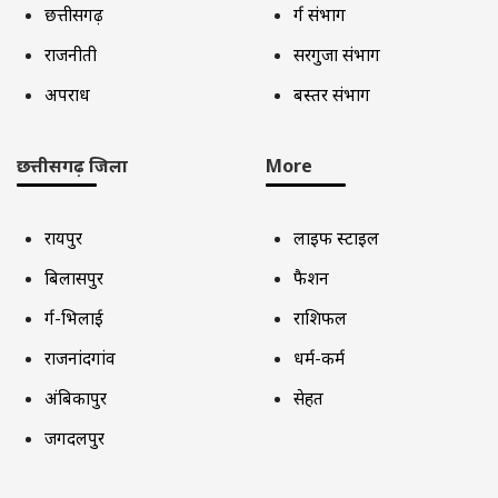
छत्तीसगढ़
दुर्ग संभाग
राजनीती
सरगुजा संभाग
अपराध
बस्तर संभाग
छत्तीसगढ़ जिला
More
रायपुर
लाइफ स्टाइल
बिलासपुर
फैशन
दुर्ग-भिलाई
राशिफल
राजनांदगांव
धर्म-कर्म
अंबिकापुर
सेहत
जगदलपुर