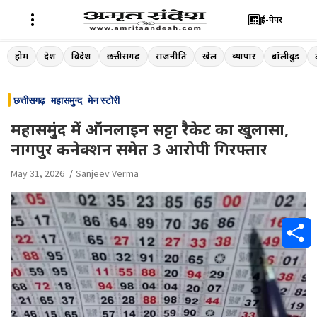
ई-पेपर
Skip
होम
देश
विदेश
छत्तीसगढ़
राजनीति
खेल
व्यापार
बॉलीवुड
to
content
छत्तीसगढ़
महासमुन्द
मेन स्टोरी
महासमुंद में ऑनलाइन सट्टा रैकेट का खुलासा,
नागपुर कनेक्शन समेत 3 आरोपी गिरफ्तार
May 31, 2026
Sanjeev Verma
S
h