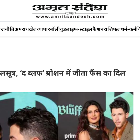
ाजनीति
अपराध
खेल
व्यापार
बॉलीवुड
लाइफ-स्टाइल
फैशन
राशिफल
धर्म-कर्म
व
सूत्र, ‘द ब्लफ’ प्रमोशन में जीता फैंस का दिल