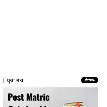
युवा मंच
और पढ़ें
➤