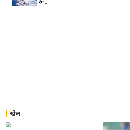
रंग…
खेल