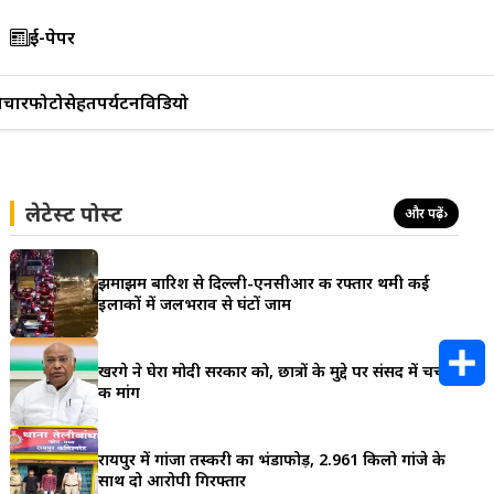
ई-पेपर
िचार
फोटो
सेहत
पर्यटन
विडियो
लेटेस्ट पोस्ट
और पढ़ें
›
झमाझम बारिश से दिल्ली-एनसीआर की रफ्तार थमी कई
इलाकों में जलभराव से घंटों जाम
खरगे ने घेरा मोदी सरकार को, छात्रों के मुद्दे पर संसद में चर्चा
की मांग
S
h
रायपुर में गांजा तस्करी का भंडाफोड़, 2.961 किलो गांजे के
साथ दो आरोपी गिरफ्तार