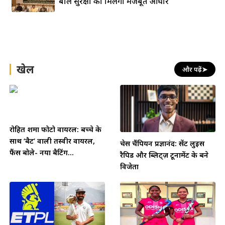
बाल सुरक्षा को मिलेगा मजबूत आधार
खेल
और पढ़ें
➤
रोहित शर्मा फोटो वायरल: बच्चे के
साथ ‘बैट’ वाली तस्वीर वायरल,
चेस चैंपियन प्रज्ञानंद: सेंट लुइस
फैंस बोले- नया बैटिंग...
रैपिड और ब्लिट्ज़ टूर्नामेंट के बने
विजेता