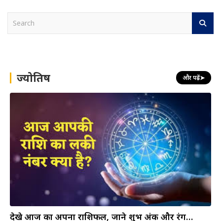
S
e
a
r
c
h
ज्योतिष
और पढ़ें
➤
देखे आज का अपना राशिफल, जाने शुभ अंक और रंग…