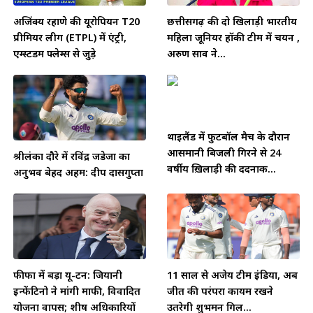
अजिंक्य रहाणे की यूरोपियन T20
छत्तीसगढ़ की दो खिलाड़ी भारतीय
प्रीमियर लीग (ETPL) में एंट्री,
महिला जूनियर हॉकी टीम में चयन ,
एम्स्टर्डम फ्लेम्स से जुड़े
अरुण साव ने...
थाईलैंड में फुटबॉल मैच के दौरान
आसमानी बिजली गिरने से 24
श्रीलंका दौरे में रविंद्र जडेजा का
वर्षीय ख़िलाड़ी की दर्दनाक...
अनुभव बेहद अहम: दीप दासगुप्ता
फीफा में बड़ा यू-टर्न: जियानी
11 साल से अजेय टीम इंडिया, अब
इन्फेंटिनो ने मांगी माफी, विवादित
जीत की परंपरा कायम रखने
योजना वापस; शीर्ष अधिकारियों
उतरेगी शुभमन गिल...