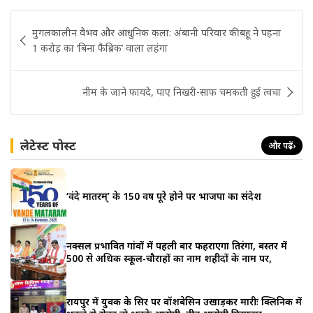
Post
मुगलकालीन वैभव और आधुनिक कला: अंबानी परिवार की बहू ने पहना
navigation
1 करोड़ का ‘बिना फैब्रिक’ वाला लहंगा
नीम के जाने फायदे, पाए निखरी-साफ चमकती हुई त्वचा
लेटेस्ट पोस्ट
और पढ़ें
›
‘वंदे मातरम्’ के 150 वर्ष पूरे होने पर भाजपा का संदेश
नक्सल प्रभावित गांवों में पहली बार फहराएगा तिरंगा, बस्तर में
500 से अधिक स्कूल-चौराहों का नाम शहीदों के नाम पर,
रायपुर में युवक के सिर पर वॉशबेसिन उखाड़कर मारीः क्लिनिक में