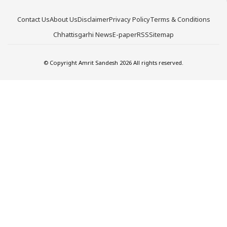
Contact Us
About Us
Disclaimer
Privacy Policy
Terms & Conditions
Chhattisgarhi News
E-paper
RSS
Sitemap
© Copyright Amrit Sandesh 2026 All rights reserved.