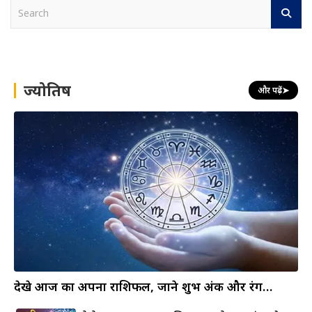
S
e
a
r
c
h
ज्योतिष
और पढ़ें
➤
देखे आज का अपना राशिफल, जाने शुभ अंक और रंग…