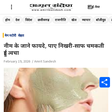
ई-पेपर
Skip
होम
देश
विदेश
छत्तीसगढ़
राजनीति
खेल
व्यापार
बॉलीवुड
to
content
मेन स्टोरी
सेहत
नीम के जाने फायदे, पाए निखरी-साफ चमकती
हुई त्वचा
February 19, 2026
Amrit Sandesh
S
h