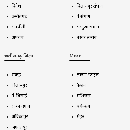
विदेश
बिलासपुर संभाग
छत्तीसगढ़
दुर्ग संभाग
राजनीती
सरगुजा संभाग
अपराध
बस्तर संभाग
छत्तीसगढ़ जिला
More
रायपुर
लाइफ स्टाइल
बिलासपुर
फैशन
दुर्ग-भिलाई
राशिफल
राजनांदगांव
धर्म-कर्म
अंबिकापुर
सेहत
जगदलपुर