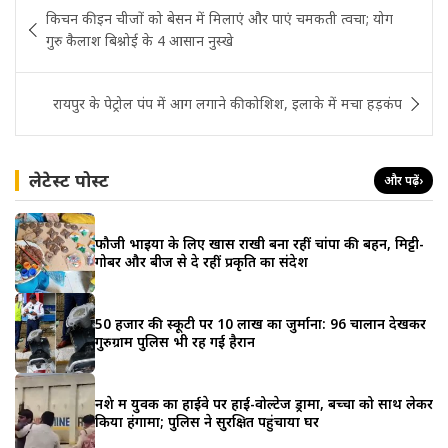
Post
किचन की इन चीजों को बेसन में मिलाएं और पाएं चमकती त्वचा; योग
navigation
गुरु कैलाश बिश्नोई के 4 आसान नुस्खे
रायपुर के पेट्रोल पंप में आग लगाने की कोशिश, इलाके में मचा हड़कंप
लेटेस्ट पोस्ट
और पढ़ें
›
फौजी भाइयों के लिए खास राखी बना रहीं चांपा की बहन, मिट्टी-
गोबर और बीज से दे रहीं प्रकृति का संदेश
50 हजार की स्कूटी पर 10 लाख का जुर्माना: 96 चालान देखकर
गुरुग्राम पुलिस भी रह गई हैरान
नशे में युवक का हाईवे पर हाई-वोल्टेज ड्रामा, बच्चों को साथ लेकर
किया हंगामा; पुलिस ने सुरक्षित पहुंचाया घर