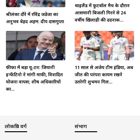
थाईलैंड में फुटबॉल मैच के दौरान
आसमानी बिजली गिरने से 24
श्रीलंका दौरे में रविंद्र जडेजा का
वर्षीय ख़िलाड़ी की दर्दनाक...
अनुभव बेहद अहम: दीप दासगुप्ता
फीफा में बड़ा यू-टर्न: जियानी
11 साल से अजेय टीम इंडिया, अब
इन्फेंटिनो ने मांगी माफी, विवादित
जीत की परंपरा कायम रखने
योजना वापस; शीर्ष अधिकारियों
उतरेगी शुभमन गिल...
का...
लोकप्रिय वर्ग
संभाग