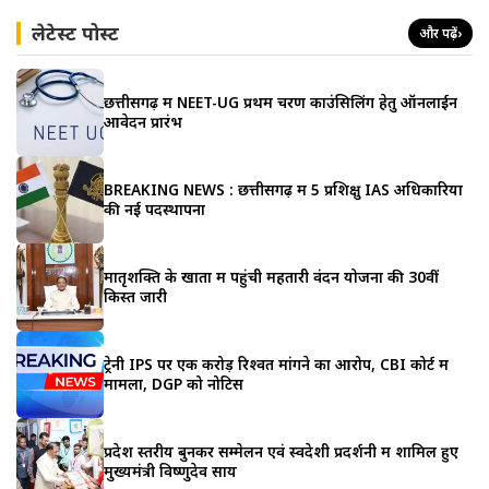
लेटेस्ट पोस्ट
और पढ़ें
›
छत्तीसगढ़ में NEET-UG प्रथम चरण काउंसिलिंग हेतु ऑनलाईन
आवेदन प्रारंभ
BREAKING NEWS : छत्तीसगढ़ में 5 प्रशिक्षु IAS अधिकारियों
की नई पदस्थापना
मातृशक्ति के खातों में पहुंची महतारी वंदन योजना की 30वीं
किस्त जारी
ट्रेनी IPS पर एक करोड़ रिश्वत मांगने का आरोप, CBI कोर्ट में
मामला, DGP को नोटिस
प्रदेश स्तरीय बुनकर सम्मेलन एवं स्वदेशी प्रदर्शनी में शामिल हुए
मुख्यमंत्री विष्णुदेव साय