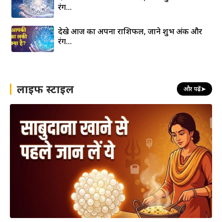
रंग…
देखे आज का अपना राशिफल, जाने शुभ अंक और
रंग…
लाइफ स्टाइल
और पढ़ें
➤