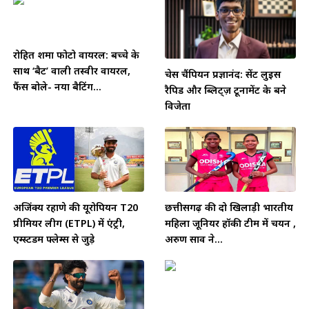
रोहित शर्मा फोटो वायरल: बच्चे के
साथ ‘बैट’ वाली तस्वीर वायरल,
चेस चैंपियन प्रज्ञानंद: सेंट लुइस
फैंस बोले- नया बैटिंग...
रैपिड और ब्लिट्ज़ टूर्नामेंट के बने
विजेता
अजिंक्य रहाणे की यूरोपियन T20
छत्तीसगढ़ की दो खिलाड़ी भारतीय
प्रीमियर लीग (ETPL) में एंट्री,
महिला जूनियर हॉकी टीम में चयन ,
एम्स्टर्डम फ्लेम्स से जुड़े
अरुण साव ने...