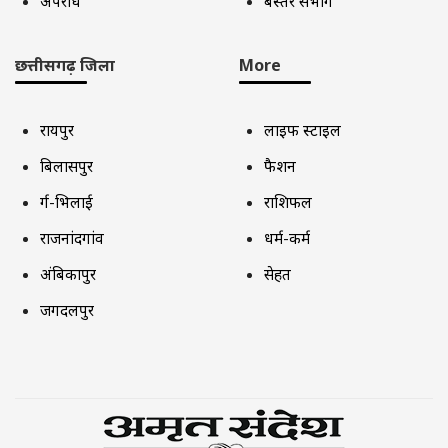
अपराध
बस्तर संभाग
छत्तीसगढ़ जिला
More
रायपुर
लाइफ स्टाइल
बिलासपुर
फैशन
दुर्ग-भिलाई
राशिफल
राजनांदगांव
धर्म-कर्म
अंबिकापुर
सेहत
जगदलपुर