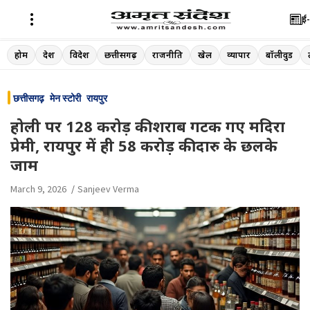
ई-
Skip
होम
देश
विदेश
छत्तीसगढ़
राजनीति
खेल
व्यापार
बॉलीवुड
to
content
छत्तीसगढ़
मेन स्टोरी
रायपुर
होली पर 128 करोड़ की शराब गटक गए मदिरा
प्रेमी, रायपुर में ही 58 करोड़ की दारु के छलके
जाम
March 9, 2026
Sanjeev Verma