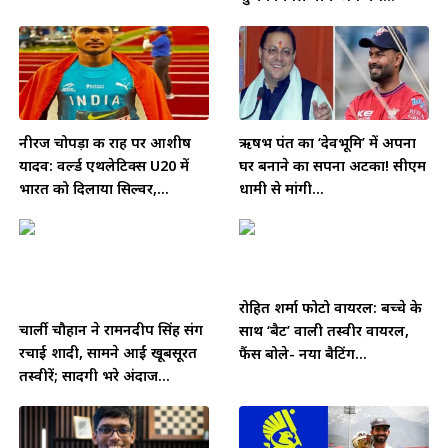
नीरज चोपड़ा की राह पर आशीष
ऋषभ पंत का ‘देवभूमि’ में अपना
यादव: वर्ल्ड एथलेटिक्स U20 में
घर बनाने का सपना अटका! सीएम
भारत को दिलाया सिल्वर,...
धामी से मांगी...
रोहित शर्मा फोटो वायरल: बच्चे के
चार्ली चौहान ने रामनदीप सिंह संग
साथ ‘बैट’ वाली तस्वीर वायरल,
रचाई शादी, सामने आईं खूबसूरत
फैंस बोले- नया बैटिंग...
तस्वीरें; सादगी भरे अंदाज...