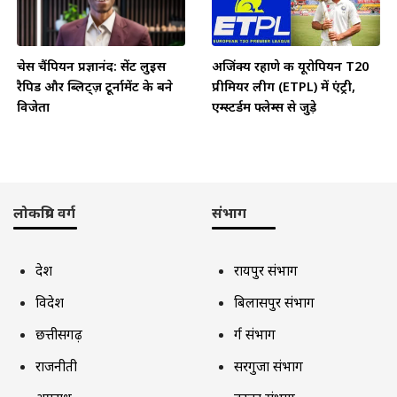
चेस चैंपियन प्रज्ञानंद: सेंट लुइस
अजिंक्य रहाणे की यूरोपियन T20
रैपिड और ब्लिट्ज़ टूर्नामेंट के बने
प्रीमियर लीग (ETPL) में एंट्री,
विजेता
एम्स्टर्डम फ्लेम्स से जुड़े
लोकप्रिय वर्ग
संभाग
देश
रायपुर संभाग
विदेश
बिलासपुर संभाग
छत्तीसगढ़
दुर्ग संभाग
राजनीती
सरगुजा संभाग