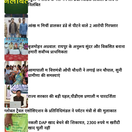
निलंबित
आंख में मिर्ची डालकर डंडे से पीटने वाले 2 आरोपी गिरफ्तार
बृजमोहन अग्रवाल: रायपुर के अनुरूप सुंदर और विकसित बनाना
हमारी सर्वोच्च प्राथमिकता
आमापाली में वित्तमंत्री ओपी चौधरी ने लगाई जन चौपाल, सुनी
ग्रामीणों की समस्याएं
राज्य सरकार की बड़ी पहल,पीडीएस प्रणाली में पारदर्शिता
ग्लोबल ट्रैवल एसोसिएशन के प्रतिनिधिमंडल ने पर्यटन मंत्री से की मुलाकात
नकली DAP खाद बेचने की शिकायत, 2300 रुपये में खरीदी
खाद घुली नहीं