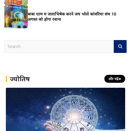
बाबा धाम में जलाभिषेक करने जय भोले कांवरिया संघ 10
अगस्त को होगा रवाना
S
e
a
r
c
h
ज्योतिष
और पढ़ें
➤