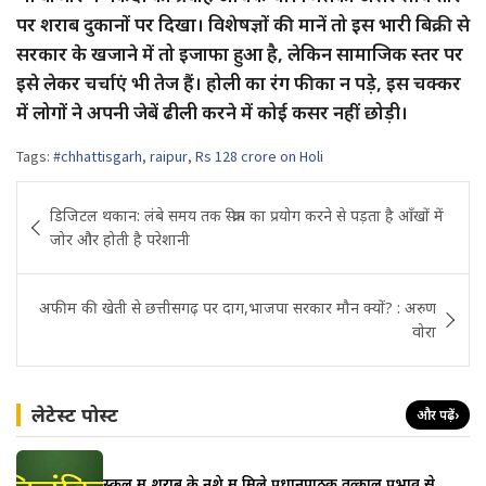
पर शराब दुकानों पर दिखा। विशेषज्ञों की मानें तो इस भारी बिक्री से
सरकार के खजाने में तो इजाफा हुआ है, लेकिन सामाजिक स्तर पर
इसे लेकर चर्चाएं भी तेज हैं। होली का रंग फीका न पड़े, इस चक्कर
में लोगों ने अपनी जेबें ढीली करने में कोई कसर नहीं छोड़ी।
Tags:
#chhattisgarh
,
raipur
,
Rs 128 crore on Holi
Post
डिजिटल थकान: लंबे समय तक स्क्रीन का प्रयोग करने से पड़ता है आँखों में
navigation
जोर और होती है परेशानी
अफीम की खेती से छत्तीसगढ़ पर दाग,भाजपा सरकार मौन क्यों? : अरुण
वोरा
लेटेस्ट पोस्ट
और पढ़ें
›
स्कूल में शराब के नशे में मिले प्रधानपाठक तत्काल प्रभाव से