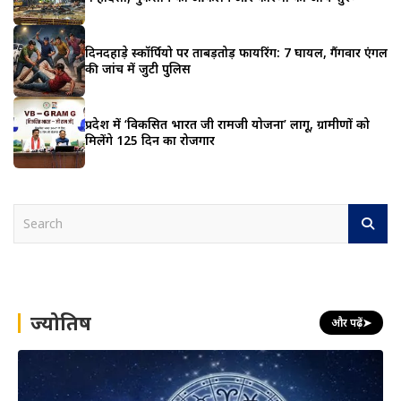
दिनदहाड़े स्कॉर्पियो पर ताबड़तोड़ फायरिंग: 7 घायल, गैंगवार एंगल
की जांच में जुटी पुलिस
प्रदेश में ‘विकसित भारत जी रामजी योजना’ लागू, ग्रामीणों को
मिलेंगे 125 दिन का रोजगार
S
e
a
r
c
h
ज्योतिष
और पढ़ें
➤