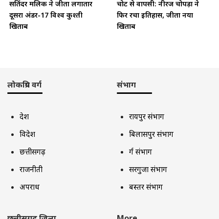
सतिंदर मलिक ने जीता लगातार
चोट से वापसी: नीरज चोपड़ा ने
दूसरा अंडर-17 विश्व कुश्ती
फिर रचा इतिहास, जीता नया
खिताब
खिताब
लोकप्रिय वर्ग
संभाग
देश
रायपुर संभाग
विदेश
बिलासपुर संभाग
छत्तीसगढ़
दुर्ग संभाग
राजनीती
सरगुजा संभाग
अपराध
बस्तर संभाग
छत्तीसगढ़ जिला
More