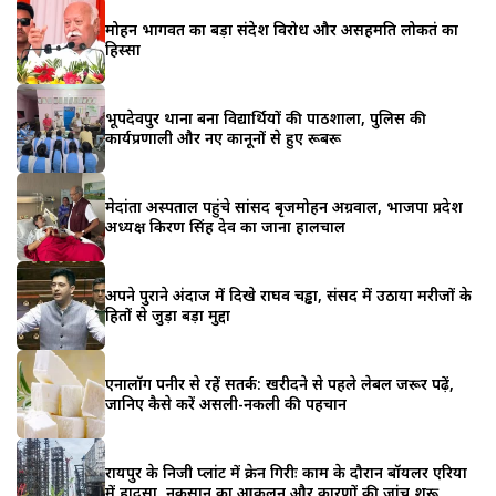
मोहन भागवत का बड़ा संदेश विरोध और असहमति लोकतंत्र का
हिस्सा
भूपदेवपुर थाना बना विद्यार्थियों की पाठशाला, पुलिस की
कार्यप्रणाली और नए कानूनों से हुए रूबरू
मेदांता अस्पताल पहुंचे सांसद बृजमोहन अग्रवाल, भाजपा प्रदेश
अध्यक्ष किरण सिंह देव का जाना हालचाल
अपने पुराने अंदाज में दिखे राघव चड्ढा, संसद में उठाया मरीजों के
हितों से जुड़ा बड़ा मुद्दा
एनालॉग पनीर से रहें सतर्क: खरीदने से पहले लेबल जरूर पढ़ें,
जानिए कैसे करें असली-नकली की पहचान
रायपुर के निजी प्लांट में क्रेन गिरीः काम के दौरान बॉयलर एरिया
में हादसा, नुकसान का आकलन और कारणों की जांच शुरू