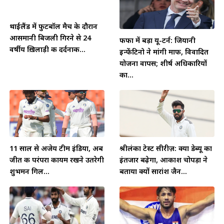
थाईलैंड में फुटबॉल मैच के दौरान
आसमानी बिजली गिरने से 24
फीफा में बड़ा यू-टर्न: जियानी
वर्षीय ख़िलाड़ी की दर्दनाक...
इन्फेंटिनो ने मांगी माफी, विवादित
योजना वापस; शीर्ष अधिकारियों
का...
11 साल से अजेय टीम इंडिया, अब
श्रीलंका टेस्ट सीरीज़: क्या डेब्यू का
जीत की परंपरा कायम रखने उतरेगी
इंतजार बढ़ेगा, आकाश चोपड़ा ने
शुभमन गिल...
बताया क्यों सारांश जैन...