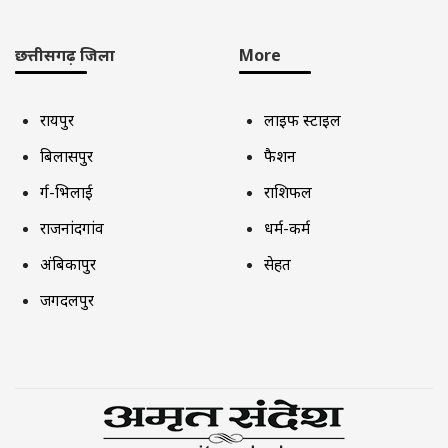
छत्तीसगढ़ जिला
More
रायपुर
लाइफ स्टाइल
बिलासपुर
फैशन
दुर्ग-भिलाई
राशिफल
राजनांदगांव
धर्म-कर्म
अंबिकापुर
सेहत
जगदलपुर