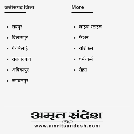
छत्तीसगढ़ जिला
More
रायपुर
लाइफ स्टाइल
बिलासपुर
फैशन
दुर्ग-भिलाई
राशिफल
राजनांदगांव
धर्म-कर्म
अंबिकापुर
सेहत
जगदलपुर