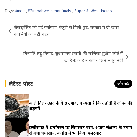
Tags:
#india
,
#Zimbabwe
,
semi-finals.
,
Super 8
,
West Indies
Post
रीसाइक्लिंग को नई पर्यावरण मंजूरी से मिली छूट, सरकार ने दी खनन
navigation
कंपनियों को बड़ी राहत
तिरुपति लड्डू विवाद: सुब्रमण्यम स्वामी की याचिका सुप्रीम कोर्ट में
खारिज; कोर्ट ने कहा- “ठोस सबूत नहीं
लेटेस्ट पोस्ट
और पढ़ें
›
काले तिल- उड़द के ये 8 उपाय, मान्यता है कि दूर होती हैं जीवन की
अड़चनें
छत्तीसगढ़ में धर्मांतरण पर सियासत गरम: अजय चंद्राकर के बयान
से मचा घमासान, कांग्रेस ने भी किया पलटवार