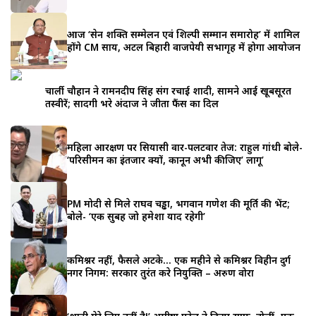
आज ‘सेन शक्ति सम्मेलन एवं शिल्पी सम्मान समारोह’ में शामिल
होंगे CM साय, अटल बिहारी वाजपेयी सभागृह में होगा आयोजन
चार्ली चौहान ने रामनदीप सिंह संग रचाई शादी, सामने आईं खूबसूरत
तस्वीरें; सादगी भरे अंदाज ने जीता फैंस का दिल
महिला आरक्षण पर सियासी वार-पलटवार तेज: राहुल गांधी बोले-
‘परिसीमन का इंतजार क्यों, कानून अभी कीजिए’ लागू’
PM मोदी से मिले राघव चड्ढा, भगवान गणेश की मूर्ति की भेंट;
बोले- ‘एक सुबह जो हमेशा याद रहेगी’
कमिश्नर नहीं, फैसले अटके… एक महीने से कमिश्नर विहीन दुर्ग
नगर निगम: सरकार तुरंत करे नियुक्ति – अरुण वोरा