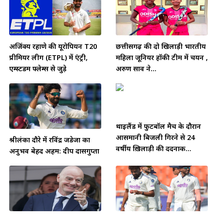
अजिंक्य रहाणे की यूरोपियन T20
छत्तीसगढ़ की दो खिलाड़ी भारतीय
प्रीमियर लीग (ETPL) में एंट्री,
महिला जूनियर हॉकी टीम में चयन ,
एम्स्टर्डम फ्लेम्स से जुड़े
अरुण साव ने...
थाईलैंड में फुटबॉल मैच के दौरान
आसमानी बिजली गिरने से 24
श्रीलंका दौरे में रविंद्र जडेजा का
वर्षीय ख़िलाड़ी की दर्दनाक...
अनुभव बेहद अहम: दीप दासगुप्ता