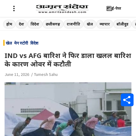
ई-पेपर
Skip
होम
देश
विदेश
छत्तीसगढ़
राजनीति
खेल
व्यापार
बॉलीवुड
to
content
खेल
मेन स्टोरी
विदेश
IND vs AFG बारिश ने फिर डाला खलल बारिश
के कारण ओवर में कटौती
June 11, 2026
Tumesh Sahu
S
h