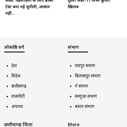
सख्त: खिलाड़ियों के लिए ब्रोंको
दूसरा अंडर-17 विश्व कुश्ती
टेस्ट बना नई चुनौती, आसान
खिताब
नहीं...
लोकप्रिय वर्ग
संभाग
देश
रायपुर संभाग
विदेश
बिलासपुर संभाग
छत्तीसगढ़
दुर्ग संभाग
राजनीती
सरगुजा संभाग
अपराध
बस्तर संभाग
छत्तीसगढ़ जिला
More