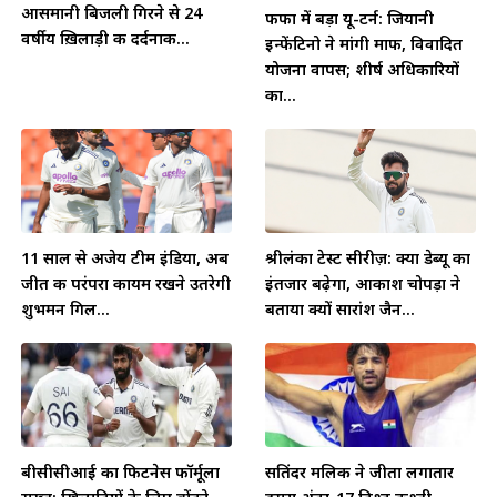
आसमानी बिजली गिरने से 24
फीफा में बड़ा यू-टर्न: जियानी
वर्षीय ख़िलाड़ी की दर्दनाक...
इन्फेंटिनो ने मांगी माफी, विवादित
योजना वापस; शीर्ष अधिकारियों
का...
11 साल से अजेय टीम इंडिया, अब
श्रीलंका टेस्ट सीरीज़: क्या डेब्यू का
जीत की परंपरा कायम रखने उतरेगी
इंतजार बढ़ेगा, आकाश चोपड़ा ने
शुभमन गिल...
बताया क्यों सारांश जैन...
बीसीसीआई का फिटनेस फॉर्मूला
सतिंदर मलिक ने जीता लगातार