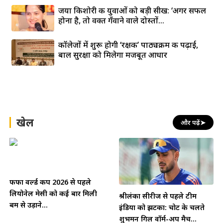
जया किशोरी की युवाओं को बड़ी सीख: ‘अगर सफल
होना है, तो वक्त गँवाने वाले दोस्तों...
कॉलेजों में शुरू होगी ‘रक्षक’ पाठ्यक्रम की पढ़ाई,
बाल सुरक्षा को मिलेगा मजबूत आधार
खेल
और पढ़ें
➤
फीफा वर्ल्ड कप 2026 से पहले
लियोनेल मेसी को कई बार मिली
श्रीलंका सीरीज से पहले टीम
बम से उड़ाने...
इंडिया को झटका: चोट के चलते
शुभमन गिल वॉर्म-अप मैच...