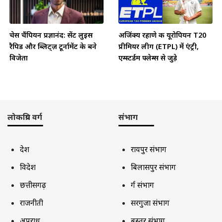
चेस चैंपियन प्रज्ञानंद: सेंट लुइस
अजिंक्य रहाणे की यूरोपियन T20
रैपिड और ब्लिट्ज़ टूर्नामेंट के बने
प्रीमियर लीग (ETPL) में एंट्री,
विजेता
एम्स्टर्डम फ्लेम्स से जुड़े
लोकप्रिय वर्ग
संभाग
देश
रायपुर संभाग
विदेश
बिलासपुर संभाग
छत्तीसगढ़
दुर्ग संभाग
राजनीती
सरगुजा संभाग
अपराध
बस्तर संभाग