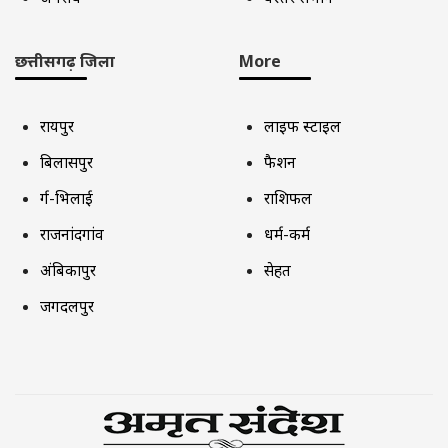
छत्तीसगढ़ जिला
More
रायपुर
लाइफ स्टाइल
बिलासपुर
फैशन
दुर्ग-भिलाई
राशिफल
राजनांदगांव
धर्म-कर्म
अंबिकापुर
सेहत
जगदलपुर