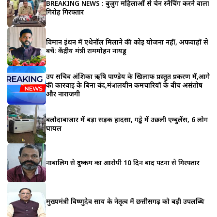
BREAKING NEWS : बुजुर्ग महिलाओं से चेन स्नैचिंग करने वाला
गिरोह गिरफ्तार
विमान ईंधन में एथेनॉल मिलाने की कोई योजना नहीं, अफवाहों से
बचें: केंद्रीय मंत्री राममोहन नायडू
उप सचिव अंशिका ऋषि पाण्डेय के खिलाफ प्रस्तुत प्रकरण में,आगे
की कार्रवाई के बिना बंद,मंत्रालयीन कर्मचारियों के बीच असंतोष
और नाराजगी
बलौदाबाजार में बड़ा सड़क हादसा, गड्ढे में उछली एम्बुलेंस, 6 लोग
घायल
नाबालिग से दुष्कर्म का आरोपी 10 दिन बाद पटना से गिरफ्तार
मुख्यमंत्री विष्णुदेव साय के नेतृत्व में छत्तीसगढ़ को बड़ी उपलब्धि