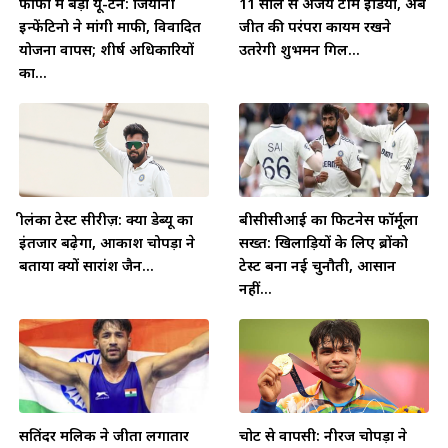
फीफा में बड़ा यू-टर्न: जियानी
11 साल से अजेय टीम इंडिया, अब
इन्फेंटिनो ने मांगी माफी, विवादित
जीत की परंपरा कायम रखने
योजना वापस; शीर्ष अधिकारियों
उतरेगी शुभमन गिल...
का...
श्रीलंका टेस्ट सीरीज़: क्या डेब्यू का
बीसीसीआई का फिटनेस फॉर्मूला
इंतजार बढ़ेगा, आकाश चोपड़ा ने
सख्त: खिलाड़ियों के लिए ब्रोंको
बताया क्यों सारांश जैन...
टेस्ट बना नई चुनौती, आसान
नहीं...
सतिंदर मलिक ने जीता लगातार
चोट से वापसी: नीरज चोपड़ा ने