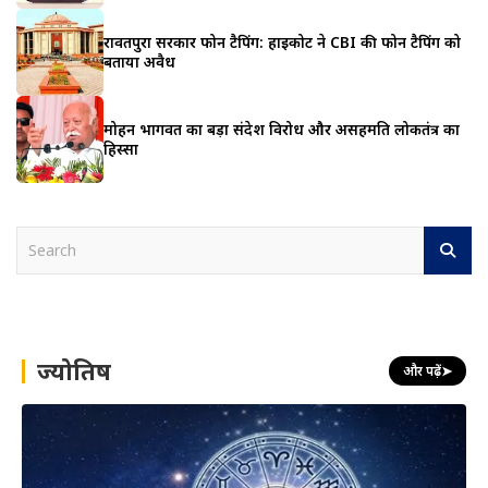
रावतपुरा सरकार फोन टैपिंग: हाईकोर्ट ने CBI की फोन टैपिंग को
बताया अवैध
मोहन भागवत का बड़ा संदेश विरोध और असहमति लोकतंत्र का
हिस्सा
S
e
a
r
c
h
ज्योतिष
और पढ़ें
➤