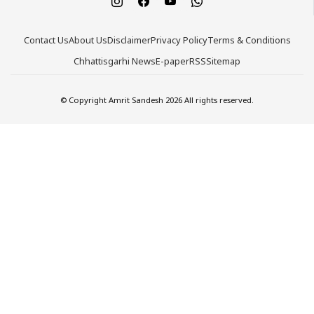
Contact Us
About Us
Disclaimer
Privacy Policy
Terms & Conditions
Chhattisgarhi News
E-paper
RSS
Sitemap
© Copyright Amrit Sandesh 2026 All rights reserved.