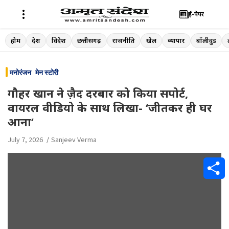
ई-पेपर
Skip
होम
देश
विदेश
छत्तीसगढ़
राजनीति
खेल
व्यापार
बॉलीवुड
to
content
मनोरंजन
मेन स्टोरी
गौहर खान ने ज़ैद दरबार को किया सपोर्ट,
वायरल वीडियो के साथ लिखा- ‘जीतकर ही घर
आना’
July 7, 2026
Sanjeev Verma
S
h