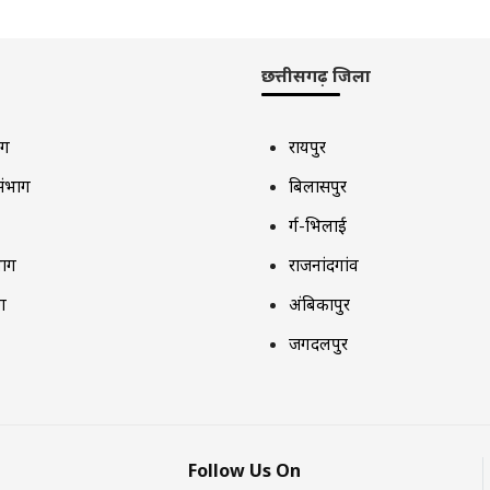
छत्तीसगढ़ जिला
ाग
रायपुर
संभाग
बिलासपुर
दुर्ग-भिलाई
भाग
राजनांदगांव
ग
अंबिकापुर
जगदलपुर
Follow Us On