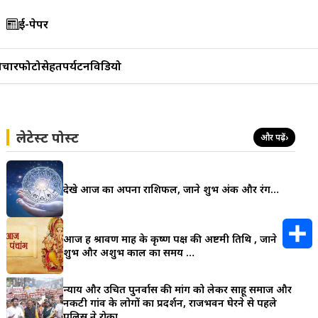
ई-पेपर
िचार
फोटो
सेहत
पर्यटन
विडियो
लेटेस्ट पोस्ट
और पढ़ें
›
देखे आज का अपना राशिफल, जाने शुभ अंक और रंग…
आज हैं श्रावण माह के कृष्ण पक्ष की अष्टमी तिथि , जाने
शुभ और अशुभ काल का समय …
S
न्याय और उचित पुनर्वास की मांग को लेकर साहू समाज और
h
नकटी गांव के लोगों का प्रदर्शन, राजभवन घेरने से पहले
पुलिस ने रोका