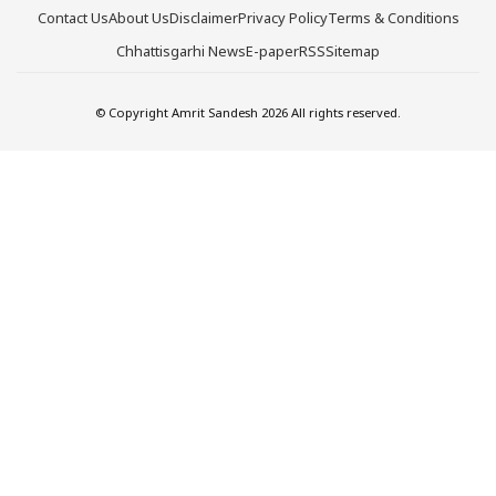
Contact Us
About Us
Disclaimer
Privacy Policy
Terms & Conditions
Chhattisgarhi News
E-paper
RSS
Sitemap
© Copyright Amrit Sandesh 2026 All rights reserved.