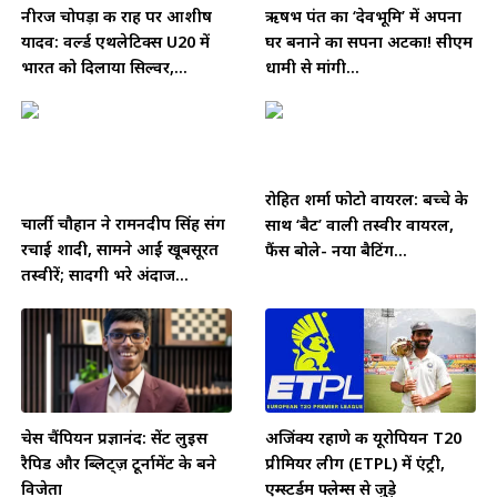
नीरज चोपड़ा की राह पर आशीष
ऋषभ पंत का ‘देवभूमि’ में अपना
यादव: वर्ल्ड एथलेटिक्स U20 में
घर बनाने का सपना अटका! सीएम
भारत को दिलाया सिल्वर,...
धामी से मांगी...
रोहित शर्मा फोटो वायरल: बच्चे के
चार्ली चौहान ने रामनदीप सिंह संग
साथ ‘बैट’ वाली तस्वीर वायरल,
रचाई शादी, सामने आईं खूबसूरत
फैंस बोले- नया बैटिंग...
तस्वीरें; सादगी भरे अंदाज...
चेस चैंपियन प्रज्ञानंद: सेंट लुइस
अजिंक्य रहाणे की यूरोपियन T20
रैपिड और ब्लिट्ज़ टूर्नामेंट के बने
प्रीमियर लीग (ETPL) में एंट्री,
विजेता
एम्स्टर्डम फ्लेम्स से जुड़े