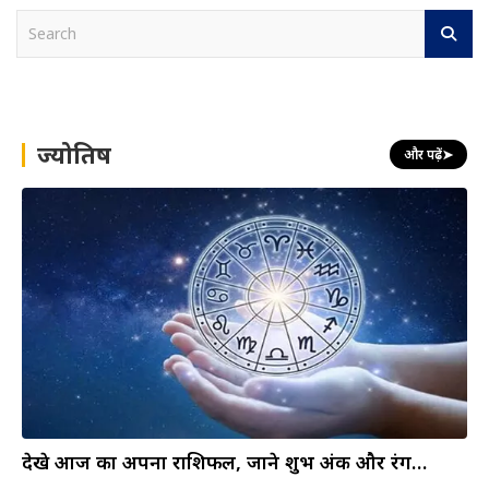
S
e
a
r
c
h
ज्योतिष
और पढ़ें
➤
देखे आज का अपना राशिफल, जाने शुभ अंक और रंग…