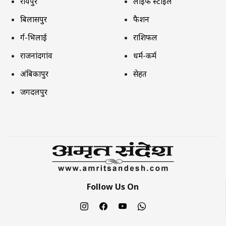
रायपुर
लाइफ स्टाइल
बिलासपुर
फैशन
दुर्ग-भिलाई
राशिफल
राजनांदगांव
धर्म-कर्म
अंबिकापुर
सेहत
जगदलपुर
Follow Us On