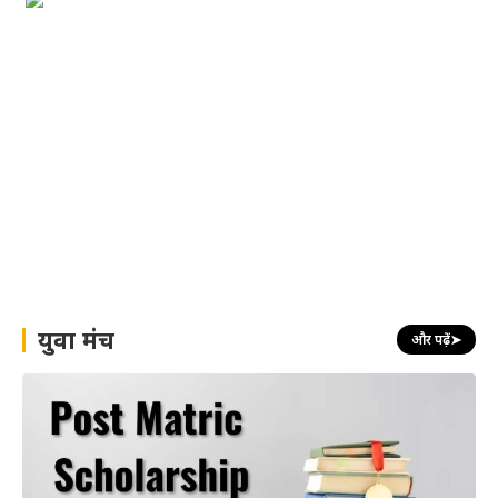
युवा मंच
और पढ़ें
➤