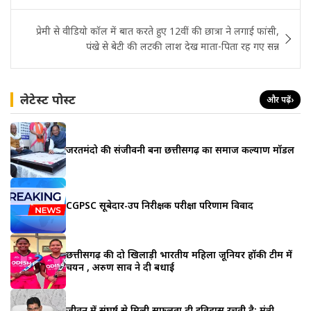
प्रेमी से वीडियो कॉल में बात करते हुए 12वीं की छात्रा ने लगाई फांसी,
पंखे से बेटी की लटकी लाश देख माता-पिता रह गए सन्न
लेटेस्ट पोस्ट
और पढ़ें
›
जरूरतमंदो की संजीवनी बना छत्तीसगढ़ का समाज कल्याण मॉडल
CGPSC सूबेदार-उप निरीक्षक परीक्षा परिणाम विवाद
छत्तीसगढ़ की दो खिलाड़ी भारतीय महिला जूनियर हॉकी टीम में
चयन , अरुण साव ने दी बधाई
जीवन में संघर्ष से मिली सफलता ही इतिहास रचती है: मंत्री