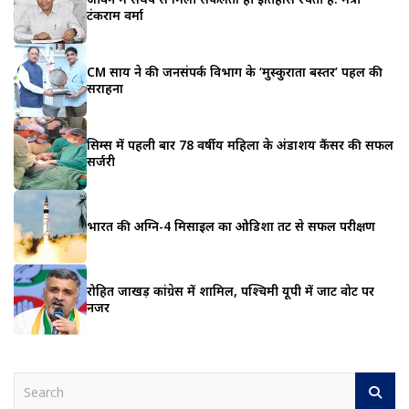
टंकराम वर्मा
CM साय ने की जनसंपर्क विभाग के ‘मुस्कुराता बस्तर’ पहल की
सराहना
सिम्स में पहली बार 78 वर्षीय महिला के अंडाशय कैंसर की सफल
सर्जरी
भारत की अग्नि-4 मिसाइल का ओडिशा तट से सफल परीक्षण
रोहित जाखड़ कांग्रेस में शामिल, पश्चिमी यूपी में जाट वोट पर
नजर
S
e