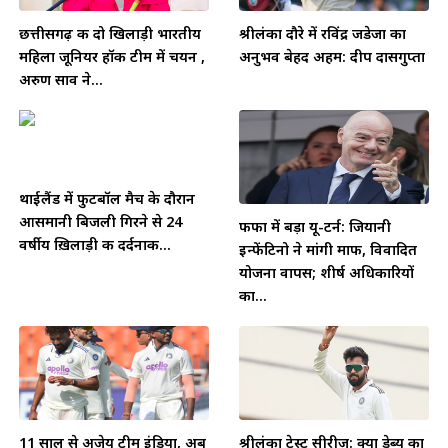
छत्तीसगढ़ की दो खिलाड़ी भारतीय
श्रीलंका दौरे में रविंद्र जडेजा का
महिला जूनियर हॉकी टीम में चयन ,
अनुभव बेहद अहम: दीप दासगुप्ता
अरुण साव ने...
थाईलैंड में फुटबॉल मैच के दौरान
आसमानी बिजली गिरने से 24
फीफा में बड़ा यू-टर्न: जियानी
वर्षीय ख़िलाड़ी की दर्दनाक...
इन्फेंटिनो ने मांगी माफी, विवादित
योजना वापस; शीर्ष अधिकारियों
का...
11 साल से अजेय टीम इंडिया, अब
श्रीलंका टेस्ट सीरीज़: क्या डेब्यू का