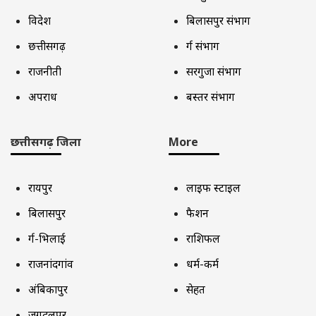
विदेश
बिलासपुर संभाग
छत्तीसगढ़
दुर्ग संभाग
राजनीती
सरगुजा संभाग
अपराध
बस्तर संभाग
छत्तीसगढ़ जिला
More
रायपुर
लाइफ स्टाइल
बिलासपुर
फैशन
दुर्ग-भिलाई
राशिफल
राजनांदगांव
धर्म-कर्म
अंबिकापुर
सेहत
जगदलपुर