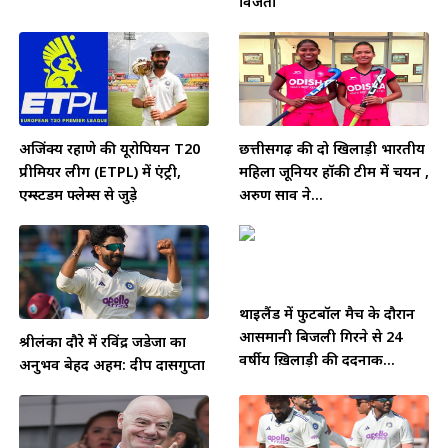
विजेता
अजिंक्य रहाणे की यूरोपियन T20
छत्तीसगढ़ की दो खिलाड़ी भारतीय
प्रीमियर लीग (ETPL) में एंट्री,
महिला जूनियर हॉकी टीम में चयन ,
एम्स्टर्डम फ्लेम्स से जुड़े
अरुण साव ने...
थाईलैंड में फुटबॉल मैच के दौरान
आसमानी बिजली गिरने से 24
श्रीलंका दौरे में रविंद्र जडेजा का
वर्षीय ख़िलाड़ी की दर्दनाक...
अनुभव बेहद अहम: दीप दासगुप्ता