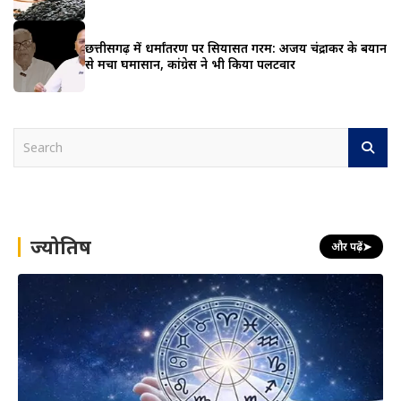
छत्तीसगढ़ में धर्मांतरण पर सियासत गरम: अजय चंद्राकर के बयान
से मचा घमासान, कांग्रेस ने भी किया पलटवार
S
e
a
r
c
h
ज्योतिष
और पढ़ें
➤