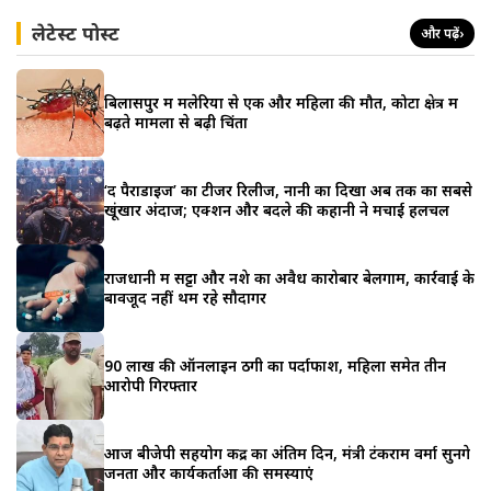
लेटेस्ट पोस्ट
और पढ़ें
›
बिलासपुर में मलेरिया से एक और महिला की मौत, कोटा क्षेत्र में
बढ़ते मामलों से बढ़ी चिंता
‘द पैराडाइज’ का टीजर रिलीज, नानी का दिखा अब तक का सबसे
खूंखार अंदाज; एक्शन और बदले की कहानी ने मचाई हलचल
राजधानी में सट्टा और नशे का अवैध कारोबार बेलगाम, कार्रवाई के
बावजूद नहीं थम रहे सौदागर
90 लाख की ऑनलाइन ठगी का पर्दाफाश, महिला समेत तीन
आरोपी गिरफ्तार
आज बीजेपी सहयोग केंद्र का अंतिम दिन, मंत्री टंकराम वर्मा सुनेंगे
जनता और कार्यकर्ताओं की समस्याएं