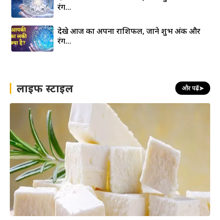
रंग…
देखे आज का अपना राशिफल, जाने शुभ अंक और
रंग…
लाइफ स्टाइल
और पढ़ें
➤