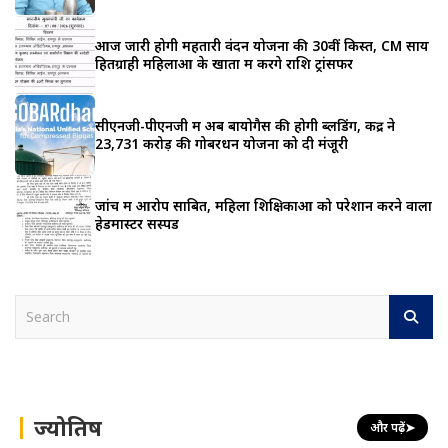
आज जारी होगी महतारी वंदन योजना की 30वीं किस्त, CM साय
हितग्राही महिलाओं के खातों में करेंगे राशि ट्रांसफर
सीएनजी-पीएनजी में अब बायोगैस की होगी ब्लेंडिंग, केंद्र ने
23,731 करोड़ की गोबरधन योजना को दी मंजूरी
जांच में आरोप साबित, महिला शिक्षिकाओं को परेशान करने वाला
हेडमास्टर सस्पेंड
S
e
a
r
c
h
ज्योतिष
और पढ़ें
➤