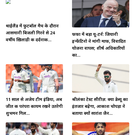
थाईलैंड में फुटबॉल मैच के दौरान
आसमानी बिजली गिरने से 24
फीफा में बड़ा यू-टर्न: जियानी
वर्षीय ख़िलाड़ी की दर्दनाक...
इन्फेंटिनो ने मांगी माफी, विवादित
योजना वापस; शीर्ष अधिकारियों
का...
11 साल से अजेय टीम इंडिया, अब
श्रीलंका टेस्ट सीरीज़: क्या डेब्यू का
जीत की परंपरा कायम रखने उतरेगी
इंतजार बढ़ेगा, आकाश चोपड़ा ने
शुभमन गिल...
बताया क्यों सारांश जैन...