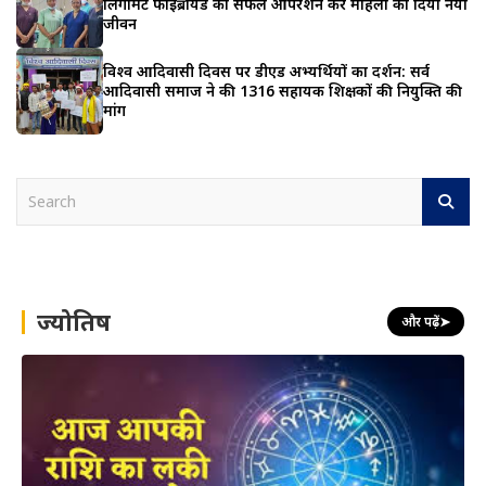
लिगामेंट फाइब्रॉयड का सफल ऑपरेशन कर महिला को दिया नया
जीवन
विश्व आदिवासी दिवस पर डीएड अभ्यर्थियों का प्रदर्शन: सर्व
आदिवासी समाज ने की 1316 सहायक शिक्षकों की नियुक्ति की
मांग
S
e
a
r
c
h
ज्योतिष
और पढ़ें
➤