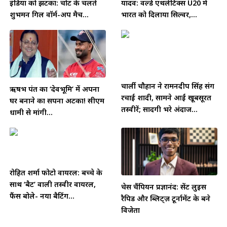
इंडिया को झटका: चोट के चलते
यादव: वर्ल्ड एथलेटिक्स U20 में
शुभमन गिल वॉर्म-अप मैच...
भारत को दिलाया सिल्वर,...
चार्ली चौहान ने रामनदीप सिंह संग
ऋषभ पंत का ‘देवभूमि’ में अपना
रचाई शादी, सामने आईं खूबसूरत
घर बनाने का सपना अटका! सीएम
तस्वीरें; सादगी भरे अंदाज...
धामी से मांगी...
रोहित शर्मा फोटो वायरल: बच्चे के
साथ ‘बैट’ वाली तस्वीर वायरल,
चेस चैंपियन प्रज्ञानंद: सेंट लुइस
फैंस बोले- नया बैटिंग...
रैपिड और ब्लिट्ज़ टूर्नामेंट के बने
विजेता