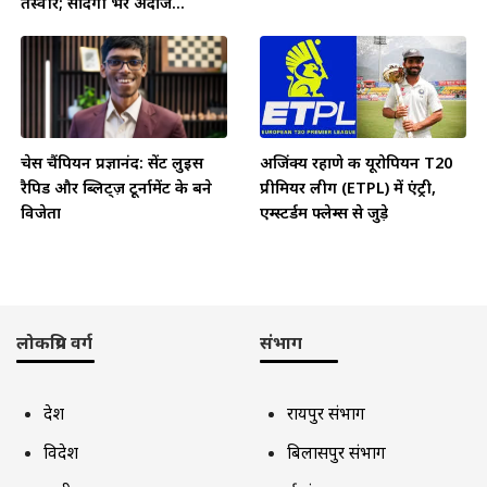
तस्वीरें; सादगी भरे अंदाज...
चेस चैंपियन प्रज्ञानंद: सेंट लुइस
अजिंक्य रहाणे की यूरोपियन T20
रैपिड और ब्लिट्ज़ टूर्नामेंट के बने
प्रीमियर लीग (ETPL) में एंट्री,
विजेता
एम्स्टर्डम फ्लेम्स से जुड़े
लोकप्रिय वर्ग
संभाग
देश
रायपुर संभाग
विदेश
बिलासपुर संभाग