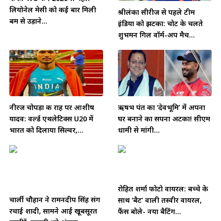
लियोनेल मेसी को कई बार मिली
श्रीलंका सीरीज से पहले टीम
बम से उड़ाने...
इंडिया को झटका: चोट के चलते
शुभमन गिल वॉर्म-अप मैच...
नीरज चोपड़ा की राह पर आशीष
ऋषभ पंत का ‘देवभूमि’ में अपना
यादव: वर्ल्ड एथलेटिक्स U20 में
घर बनाने का सपना अटका! सीएम
भारत को दिलाया सिल्वर,...
धामी से मांगी...
रोहित शर्मा फोटो वायरल: बच्चे के
चार्ली चौहान ने रामनदीप सिंह संग
साथ ‘बैट’ वाली तस्वीर वायरल,
रचाई शादी, सामने आईं खूबसूरत
फैंस बोले- नया बैटिंग...