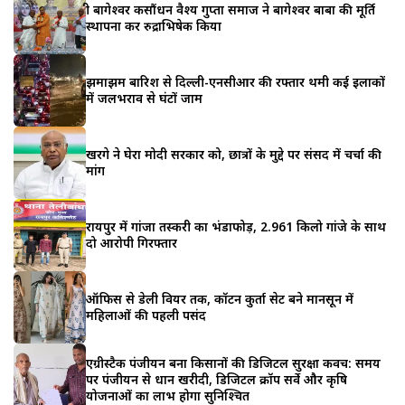
श्री बागेश्वर कसौंधन वैश्य गुप्ता समाज ने बागेश्वर बाबा की मूर्ति
स्थापना कर रुद्राभिषेक किया
झमाझम बारिश से दिल्ली-एनसीआर की रफ्तार थमी कई इलाकों
में जलभराव से घंटों जाम
खरगे ने घेरा मोदी सरकार को, छात्रों के मुद्दे पर संसद में चर्चा की
मांग
रायपुर में गांजा तस्करी का भंडाफोड़, 2.961 किलो गांजे के साथ
दो आरोपी गिरफ्तार
ऑफिस से डेली वियर तक, कॉटन कुर्ता सेट बने मानसून में
महिलाओं की पहली पसंद
एग्रीस्टैक पंजीयन बना किसानों की डिजिटल सुरक्षा कवच: समय
पर पंजीयन से धान खरीदी, डिजिटल क्रॉप सर्वे और कृषि
योजनाओं का लाभ होगा सुनिश्चित