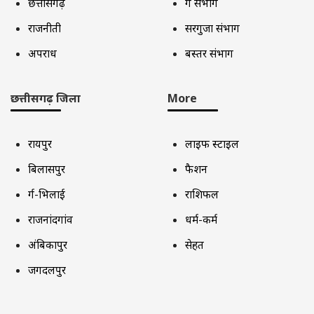
छत्तीसगढ़
दुर्ग संभाग
राजनीती
सरगुजा संभाग
अपराध
बस्तर संभाग
छत्तीसगढ़ जिला
More
रायपुर
लाइफ स्टाइल
बिलासपुर
फैशन
दुर्ग-भिलाई
राशिफल
राजनांदगांव
धर्म-कर्म
अंबिकापुर
सेहत
जगदलपुर