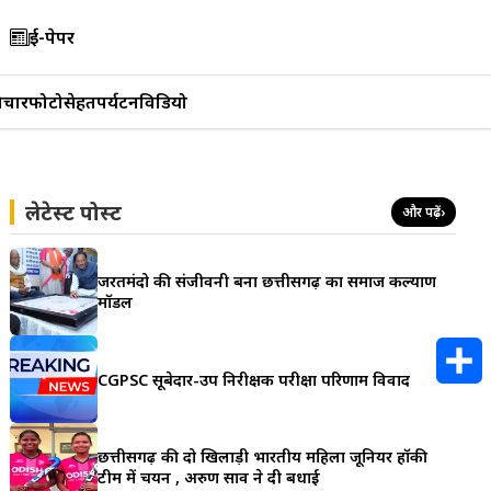
ई-पेपर
िचार
फोटो
सेहत
पर्यटन
विडियो
लेटेस्ट पोस्ट
और पढ़ें
›
जरूरतमंदो की संजीवनी बना छत्तीसगढ़ का समाज कल्याण
मॉडल
CGPSC सूबेदार-उप निरीक्षक परीक्षा परिणाम विवाद
S
h
छत्तीसगढ़ की दो खिलाड़ी भारतीय महिला जूनियर हॉकी
टीम में चयन , अरुण साव ने दी बधाई