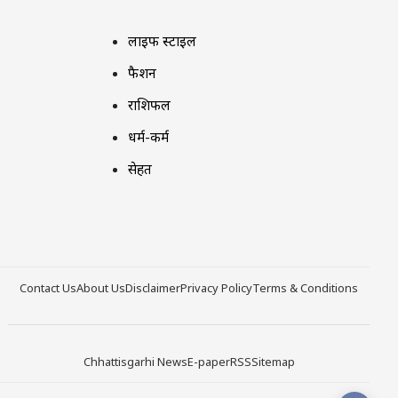
लाइफ स्टाइल
फैशन
राशिफल
धर्म-कर्म
सेहत
Contact Us
About Us
Disclaimer
Privacy Policy
Terms & Conditions
Chhattisgarhi News
E-paper
RSS
Sitemap