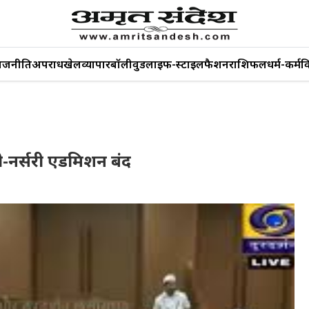
ाजनीति
अपराध
खेल
व्यापार
बॉलीवुड
लाइफ-स्टाइल
फैशन
राशिफल
धर्म-कर्म
व
्री-नर्सरी एडमिशन बंद