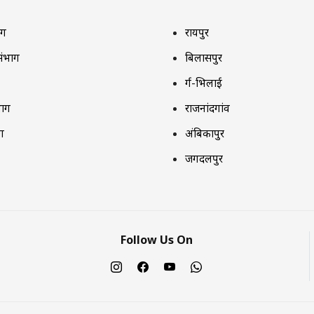
ाग
रायपुर
संभाग
बिलासपुर
दुर्ग-भिलाई
भाग
राजनांदगांव
ग
अंबिकापुर
जगदलपुर
Follow Us On