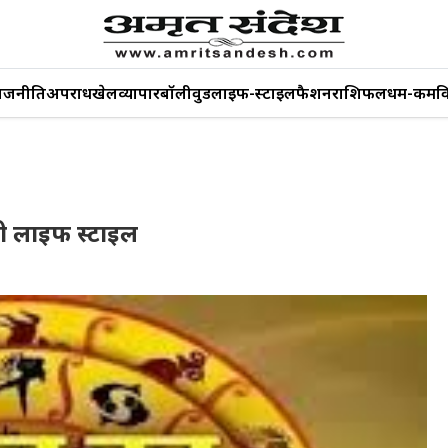
ाजनीति
अपराध
खेल
व्यापार
बॉलीवुड
लाइफ-स्टाइल
फैशन
राशिफल
धर्म-कर्म
व
ी लाइफ स्टाइल