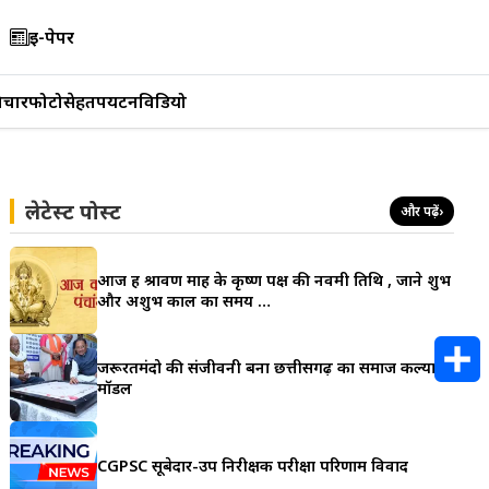
ई-पेपर
िचार
फोटो
सेहत
पर्यटन
विडियो
लेटेस्ट पोस्ट
और पढ़ें
›
आज हैं श्रावण माह के कृष्ण पक्ष की नवमी तिथि , जाने शुभ
और अशुभ काल का समय …
जरूरतमंदो की संजीवनी बना छत्तीसगढ़ का समाज कल्याण
मॉडल
S
h
CGPSC सूबेदार-उप निरीक्षक परीक्षा परिणाम विवाद