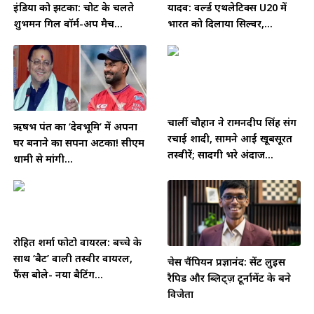
इंडिया को झटका: चोट के चलते
यादव: वर्ल्ड एथलेटिक्स U20 में
शुभमन गिल वॉर्म-अप मैच...
भारत को दिलाया सिल्वर,...
चार्ली चौहान ने रामनदीप सिंह संग
ऋषभ पंत का ‘देवभूमि’ में अपना
रचाई शादी, सामने आईं खूबसूरत
घर बनाने का सपना अटका! सीएम
तस्वीरें; सादगी भरे अंदाज...
धामी से मांगी...
रोहित शर्मा फोटो वायरल: बच्चे के
साथ ‘बैट’ वाली तस्वीर वायरल,
चेस चैंपियन प्रज्ञानंद: सेंट लुइस
फैंस बोले- नया बैटिंग...
रैपिड और ब्लिट्ज़ टूर्नामेंट के बने
विजेता