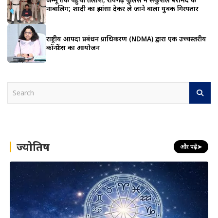
नाबालिग; शादी का झांसा देकर ले जाने वाला युवक गिरफ्तार
राष्ट्रीय आपदा प्रबंधन प्राधिकरण (NDMA) द्वारा एक उच्चस्तरीय
कॉन्फ्रेंस का आयोजन
S
e
a
r
c
h
ज्योतिष
और पढ़ें
➤