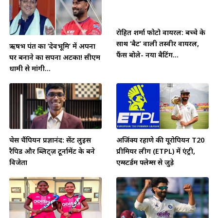
रोहित शर्मा फोटो वायरल: बच्चे के
साथ ‘बैट’ वाली तस्वीर वायरल,
ऋषभ पंत का ‘देवभूमि’ में अपना
फैंस बोले- नया बैटिंग...
घर बनाने का सपना अटका! सीएम
धामी से मांगी...
चेस चैंपियन प्रज्ञानंद: सेंट लुइस
अजिंक्य रहाणे की यूरोपियन T20
रैपिड और ब्लिट्ज़ टूर्नामेंट के बने
प्रीमियर लीग (ETPL) में एंट्री,
विजेता
एम्स्टर्डम फ्लेम्स से जुड़े