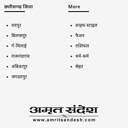
छत्तीसगढ़ जिला
More
रायपुर
लाइफ स्टाइल
बिलासपुर
फैशन
दुर्ग-भिलाई
राशिफल
राजनांदगांव
धर्म-कर्म
अंबिकापुर
सेहत
जगदलपुर