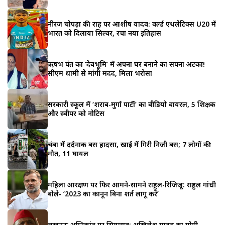
नीरज चोपड़ा की राह पर आशीष यादव: वर्ल्ड एथलेटिक्स U20 में
भारत को दिलाया सिल्वर, रचा नया इतिहास
ऋषभ पंत का ‘देवभूमि’ में अपना घर बनाने का सपना अटका!
सीएम धामी से मांगी मदद, मिला भरोसा
सरकारी स्कूल में ‘शराब-मुर्गा पार्टी’ का वीडियो वायरल, 5 शिक्षक
और स्वीपर को नोटिस
चंबा में दर्दनाक बस हादसा, खाई में गिरी निजी बस; 7 लोगों की
मौत, 11 घायल
महिला आरक्षण पर फिर आमने-सामने राहुल-रिजिजू: राहुल गांधी
बोले- ‘2023 का कानून बिना शर्त लागू करें’
लखनऊ अग्निकांड पर सियासत: अखिलेश यादव का योगी