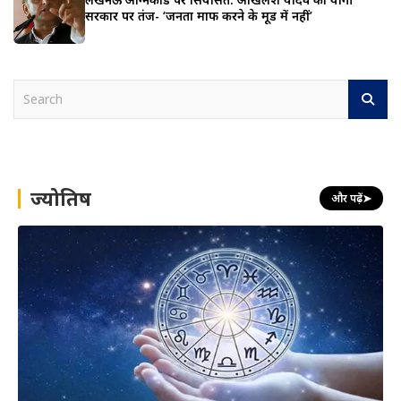
सरकार पर तंज- ‘जनता माफ करने के मूड में नहीं’
S
e
a
r
c
h
ज्योतिष
और पढ़ें
➤