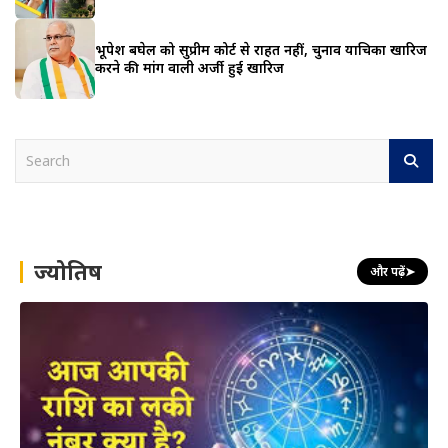
भूपेश बघेल को सुप्रीम कोर्ट से राहत नहीं, चुनाव याचिका खारिज
करने की मांग वाली अर्जी हुई खारिज
S
e
a
r
c
h
ज्योतिष
और पढ़ें
➤