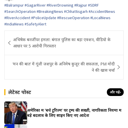
#Balrampur #GagarRiver #RiverDrowning #Rajpur #SDRF
#SearchOperation #BreakingNews #Chhattisgarh #AccidentNews
#RiverAccident #PoliceUpdate #RescueOperation #LocalNews
#IndiaNews #SafetyAlert
Post
अभिषेक बनर्जी पर हमला: बंगाल पुलिस का बड़ा एक्शन, वीडियो के
navigation
आधार पर 5 आरोपी गिरफ्तार
‘मन की बात’ में गूंजी जशपुर के अनिमेष कुजूर की सफलता, PM मोदी
ने की खास चर्चा
लेटेस्ट पोस्ट
और पढ़ें
›
अमेरिका में ‘बर्थ टूरिज्म’ पर ट्रम्प की सख्ती, नागरिकता नियमों में
बड़े बदलाव के लिए साइन किए नए आदेश