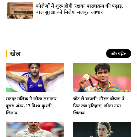
कॉलेजों में शुरू होगी ‘रक्षक’ पाठ्यक्रम की पढ़ाई,
बाल सुरक्षा को मिलेगा मजबूत आधार
खेल
और पढ़ें
➤
सतिंदर मलिक ने जीता लगातार
चोट से वापसी: नीरज चोपड़ा ने
दूसरा अंडर-17 विश्व कुश्ती
फिर रचा इतिहास, जीता नया
खिताब
खिताब