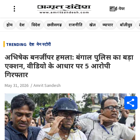
ई-पेपर
Skip
होम
देश
विदेश
छत्तीसगढ़
राजनीति
खेल
व्यापार
बॉलीवुड
to
content
TRENDING
देश
मेन स्टोरी
अभिषेक बनर्जी पर हमला: बंगाल पुलिस का बड़ा
एक्शन, वीडियो के आधार पर 5 आरोपी
गिरफ्तार
May 31, 2026
Amrit Sandesh
S
h