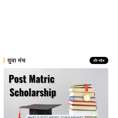
युवा मंच
और पढ़ें
➤