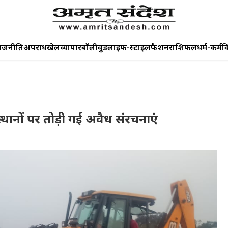
ाजनीति
अपराध
खेल
व्यापार
बॉलीवुड
लाइफ-स्टाइल
फैशन
राशिफल
धर्म-कर्म
व
्थानों पर तोड़ी गई अवैध संरचनाएं