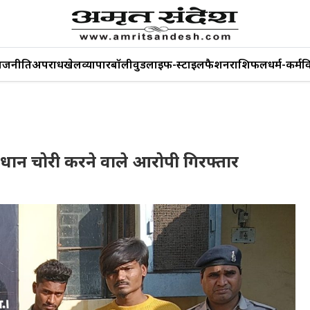
ाजनीति
अपराध
खेल
व्यापार
बॉलीवुड
लाइफ-स्टाइल
फैशन
राशिफल
धर्म-कर्म
व
से धान चोरी करने वाले आरोपी गिरफ्तार