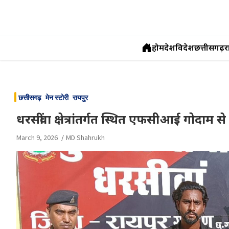
होम
देश
विदेश
छत्तीसगढ़
र
Skip
to
छत्तीसगढ़
मेन स्टोरी
रायपुर
content
धरसींवा क्षेत्रांतर्गत स्थित एफसीआई गोदाम 
March 9, 2026
MD Shahrukh