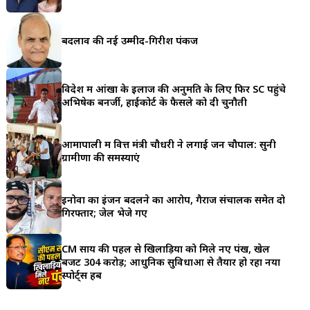
a
r
बदलाव की नई उम्मीद-गिरीश पंकज
e
विदेश में आंखों के इलाज की अनुमति के लिए फिर SC पहुंचे
अभिषेक बनर्जी, हाईकोर्ट के फैसले को दी चुनौती
आमापाली में वित्त मंत्री चौधरी ने लगाई जन चौपाल: सुनी
ग्रामीणों की समस्याएं
इनोवा का इंजन बदलने का आरोप, गैराज संचालक समेत दो
गिरफ्तार; जेल भेजे गए
CM साय की पहल से खिलाड़ियों को मिले नए पंख, खेल
बजट ₹304 करोड़; आधुनिक सुविधाओं से तैयार हो रहा नया
स्पोर्ट्स हब