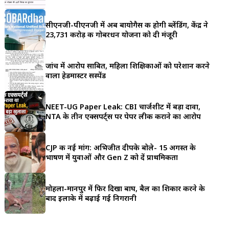
a
सीएनजी-पीएनजी में अब बायोगैस की होगी ब्लेंडिंग, केंद्र ने
r
23,731 करोड़ की गोबरधन योजना को दी मंजूरी
e
जांच में आरोप साबित, महिला शिक्षिकाओं को परेशान करने
वाला हेडमास्टर सस्पेंड
NEET-UG Paper Leak: CBI चार्जशीट में बड़ा दावा,
NTA के तीन एक्सपर्ट्स पर पेपर लीक कराने का आरोप
CJP की नई मांग: अभिजीत दीपके बोले- 15 अगस्त के
भाषण में युवाओं और Gen Z को दें प्राथमिकता
मोहला-मानपुर में फिर दिखा बाघ, बैल का शिकार करने के
बाद इलाके में बढ़ाई गई निगरानी