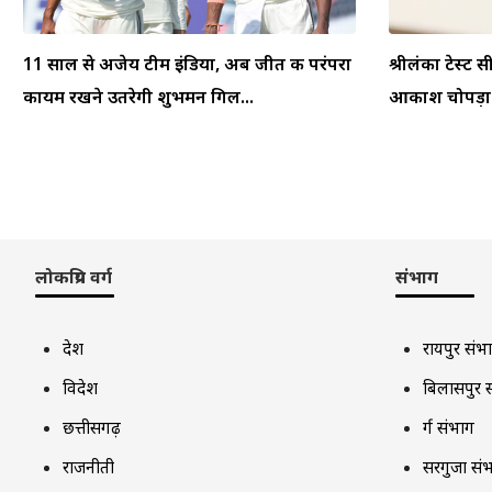
11 साल से अजेय टीम इंडिया, अब जीत की परंपरा
श्रीलंका टेस्ट स
कायम रखने उतरेगी शुभमन गिल...
आकाश चोपड़ा ने
लोकप्रिय वर्ग
संभाग
देश
रायपुर संभ
विदेश
बिलासपुर 
छत्तीसगढ़
दुर्ग संभाग
राजनीती
सरगुजा सं