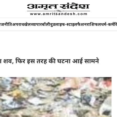
ाजनीति
अपराध
खेल
व्यापार
बॉलीवुड
लाइफ-स्टाइल
फैशन
राशिफल
धर्म-कर्म
व
ला का शव, फिर इस तरह की घटना आई सामने