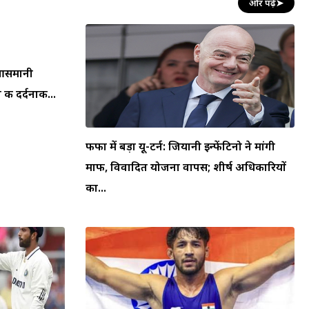
और पढ़ें
➤
न आसमानी
की दर्दनाक...
फीफा में बड़ा यू-टर्न: जियानी इन्फेंटिनो ने मांगी
माफी, विवादित योजना वापस; शीर्ष अधिकारियों
का...