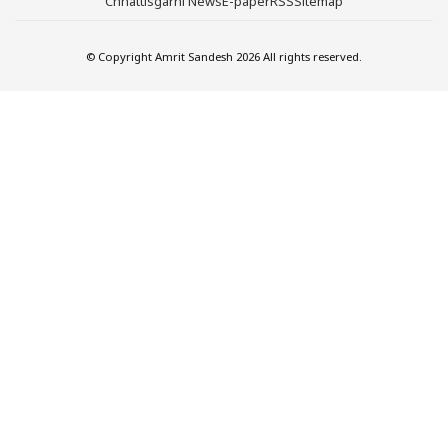
Chhattisgarhi News
E-paper
RSS
Sitemap
© Copyright Amrit Sandesh 2026 All rights reserved.