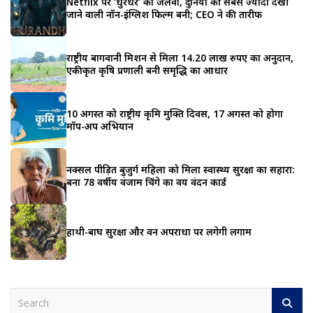
Netflix पर ‘धुरंधर’ का जलवा, दुनिया की सबसे ज्यादा देखी
जाने वाली नॉन-इंग्लिश फिल्म बनी; CEO ने की तारीफ
राष्ट्रीय बागवानी मिशन से मिला 14.20 लाख रुपए का अनुदान,
एकीकृत कृषि प्रणाली बनी समृद्धि का आधार
10 अगस्त को राष्ट्रीय कृमि मुक्ति दिवस, 17 अगस्त को होगा
मॉप-अप अभियान
नक्सल पीड़ित बुजुर्ग महिला को मिला स्वास्थ्य सुरक्षा का सहारा:
बना 78 वर्षीय वंजाम चिंगे का वय वंदन कार्ड
हाथी-बाघ सुरक्षा और वन अपराधों पर लगेगी लगाम
S
e