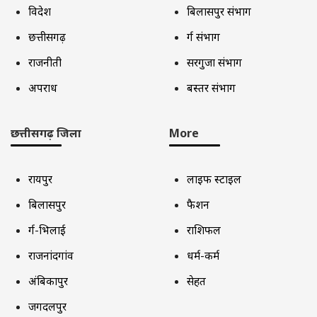
विदेश
बिलासपुर संभाग
छत्तीसगढ़
दुर्ग संभाग
राजनीती
सरगुजा संभाग
अपराध
बस्तर संभाग
छत्तीसगढ़ जिला
More
रायपुर
लाइफ स्टाइल
बिलासपुर
फैशन
दुर्ग-भिलाई
राशिफल
राजनांदगांव
धर्म-कर्म
अंबिकापुर
सेहत
जगदलपुर