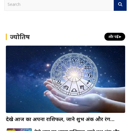
S
e
a
r
c
h
ज्योतिष
और पढ़ें
➤
देखे आज का अपना राशिफल, जाने शुभ अंक और रंग…