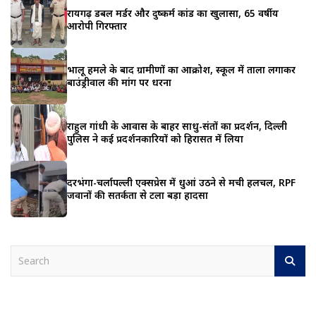
रायगढ़ डबल मर्डर और दुष्कर्म कांड का खुलासा, 65 वर्षीय
आरोपी गिरफ्तार
भालू हमले के बाद ग्रामीणों का आक्रोश, स्कूल में ताला लगाकर
बाउंड्रीवाल की मांग पर धरना
राहुल गांधी के आवास के बाहर साधु-संतों का प्रदर्शन, दिल्ली
पुलिस ने कई प्रदर्शनकारियों को हिरासत में लिया
दरभंगा-चर्लापल्ली एक्सप्रेस में धुआं उठने से मची हलचल, RPF
जवानों की सतर्कता से टला बड़ा हादसा
S
e
a
r
c