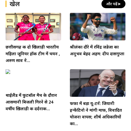
खेल
और पढ़ें
➤
छत्तीसगढ़ की दो खिलाड़ी भारतीय
श्रीलंका दौरे में रविंद्र जडेजा का
महिला जूनियर हॉकी टीम में चयन ,
अनुभव बेहद अहम: दीप दासगुप्ता
अरुण साव ने...
थाईलैंड में फुटबॉल मैच के दौरान
आसमानी बिजली गिरने से 24
फीफा में बड़ा यू-टर्न: जियानी
वर्षीय ख़िलाड़ी की दर्दनाक...
इन्फेंटिनो ने मांगी माफी, विवादित
योजना वापस; शीर्ष अधिकारियों
का...