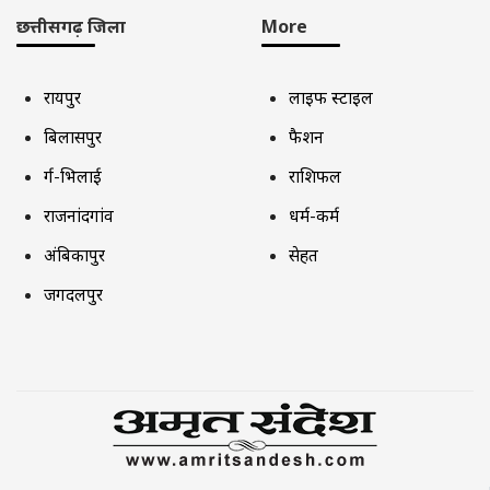
छत्तीसगढ़ जिला
More
रायपुर
लाइफ स्टाइल
बिलासपुर
फैशन
दुर्ग-भिलाई
राशिफल
राजनांदगांव
धर्म-कर्म
अंबिकापुर
सेहत
जगदलपुर