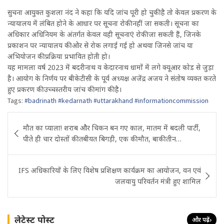
सुचना
आयुक्त कुशला नंद ने कहा कि यदि जांच पूरी हो चुकी है तो केवल प्रकरण के
न्यायालय में लंबित होने के आधार पर सूचना रोकी नहीं जा सकती। सूचना का
अधिकार अधिनियम के अंतर्गत केवल वही सूचनाएं रोकी जा सकती हैं, जिनके
प्रकाशन पर न्यायालय की ओर से रोक लगाई गई हो अथवा जिनसे जांच या
अभियोजन की प्रक्रिया प्रभावित होती हो।
यह मामला वर्ष 2023 में बदरीनाथ व केदारनाथ धामों में लगे क्यूआर कोड से जुड़ा
है। आयोग के निर्णय पर बीकेटीसी के पूर्व अध्यक्ष अजेंद्र अजय ने संतोष व्यक्त करते
हुए प्रकरण की उच्चस्तरीय जांच की मांग की है।
Tags:
#badrinath #kedarnath #uttarakhand #informationcommission
Post
मौत का प्याला! शराब और चिकन बन गए काल, मातम में बदली पार्टी,
navigation
पीते ही चार दोस्तों की तबीयत बिगड़ी, एक की मौत, बाकी तीन…
IFS अधिकारियों के लिए विशेष प्रशिक्षण कार्यक्रम का आयोजन, वन एवं
जलवायु परिवर्तन मंत्री हुए शामिल
लेटेस्ट पोस्ट
और पढ़ें
›