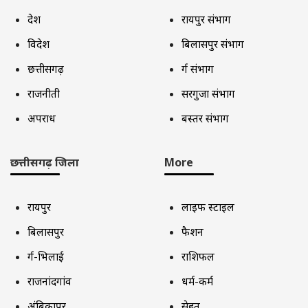
देश
रायपुर संभाग
विदेश
बिलासपुर संभाग
छत्तीसगढ़
दुर्ग संभाग
राजनीती
सरगुजा संभाग
अपराध
बस्तर संभाग
छत्तीसगढ़ जिला
More
रायपुर
लाइफ स्टाइल
बिलासपुर
फैशन
दुर्ग-भिलाई
राशिफल
राजनांदगांव
धर्म-कर्म
अंबिकापुर
सेहत