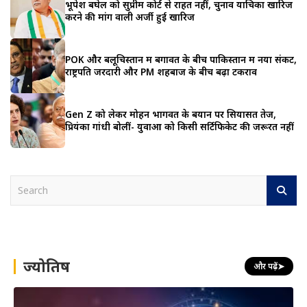
भूपेश बघेल को सुप्रीम कोर्ट से राहत नहीं, चुनाव याचिका खारिज
करने की मांग वाली अर्जी हुई खारिज
POK और बलूचिस्तान में बगावत के बीच पाकिस्तान में नया संकट,
राष्ट्रपति जरदारी और PM शहबाज के बीच बढ़ा टकराव
Gen Z को लेकर मोहन भागवत के बयान पर सियासत तेज,
प्रियंका गांधी बोलीं- युवाओं को किसी सर्टिफिकेट की जरूरत नहीं
S
e
a
r
c
h
ज्योतिष
और पढ़ें
➤