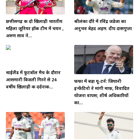
छत्तीसगढ़ की दो खिलाड़ी भारतीय
श्रीलंका दौरे में रविंद्र जडेजा का
महिला जूनियर हॉकी टीम में चयन ,
अनुभव बेहद अहम: दीप दासगुप्ता
अरुण साव ने...
थाईलैंड में फुटबॉल मैच के दौरान
आसमानी बिजली गिरने से 24
फीफा में बड़ा यू-टर्न: जियानी
वर्षीय ख़िलाड़ी की दर्दनाक...
इन्फेंटिनो ने मांगी माफी, विवादित
योजना वापस; शीर्ष अधिकारियों
का...