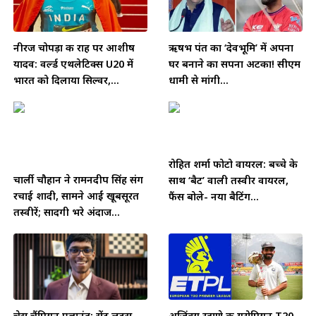
नीरज चोपड़ा की राह पर आशीष
ऋषभ पंत का ‘देवभूमि’ में अपना
यादव: वर्ल्ड एथलेटिक्स U20 में
घर बनाने का सपना अटका! सीएम
भारत को दिलाया सिल्वर,...
धामी से मांगी...
रोहित शर्मा फोटो वायरल: बच्चे के
चार्ली चौहान ने रामनदीप सिंह संग
साथ ‘बैट’ वाली तस्वीर वायरल,
रचाई शादी, सामने आईं खूबसूरत
फैंस बोले- नया बैटिंग...
तस्वीरें; सादगी भरे अंदाज...
चेस चैंपियन प्रज्ञानंद: सेंट लुइस
अजिंक्य रहाणे की यूरोपियन T20