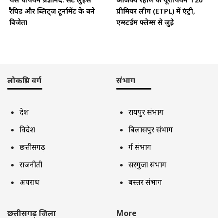
रैपिड और ब्लिट्ज़ टूर्नामेंट के बने
प्रीमियर लीग (ETPL) में एंट्री,
विजेता
एम्स्टर्डम फ्लेम्स से जुड़े
लोकप्रिय वर्ग
संभाग
देश
रायपुर संभाग
विदेश
बिलासपुर संभाग
छत्तीसगढ़
दुर्ग संभाग
राजनीती
सरगुजा संभाग
अपराध
बस्तर संभाग
छत्तीसगढ़ जिला
More