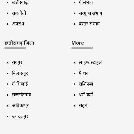
छत्तीसगढ़
दुर्ग संभाग
राजनीती
सरगुजा संभाग
अपराध
बस्तर संभाग
छत्तीसगढ़ जिला
More
रायपुर
लाइफ स्टाइल
बिलासपुर
फैशन
दुर्ग-भिलाई
राशिफल
राजनांदगांव
धर्म-कर्म
अंबिकापुर
सेहत
जगदलपुर