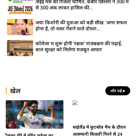
जेईई मेंस की रिजल्ट घोषित, कबीर छिल्लर ने 300 में
से 300 अंक लाकर हासिल की...
जया किशोरी की युवाओं को बड़ी सीख: ‘अगर सफल
होना है, तो वक्त गँवाने वाले दोस्तों...
कॉलेजों में शुरू होगी ‘रक्षक’ पाठ्यक्रम की पढ़ाई,
बाल सुरक्षा को मिलेगा मजबूत आधार
खेल
और पढ़ें
➤
थाईलैंड में फुटबॉल मैच के दौरान
आसमानी बिजली गिरने से 24
श्रीलंका दौरे में रविंद्र जडेजा का