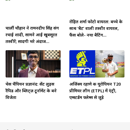
रोहित शर्मा फोटो वायरल: बच्चे के
चार्ली चौहान ने रामनदीप सिंह संग
साथ ‘बैट’ वाली तस्वीर वायरल,
रचाई शादी, सामने आईं खूबसूरत
फैंस बोले- नया बैटिंग...
तस्वीरें; सादगी भरे अंदाज...
चेस चैंपियन प्रज्ञानंद: सेंट लुइस
अजिंक्य रहाणे की यूरोपियन T20
रैपिड और ब्लिट्ज़ टूर्नामेंट के बने
प्रीमियर लीग (ETPL) में एंट्री,
विजेता
एम्स्टर्डम फ्लेम्स से जुड़े