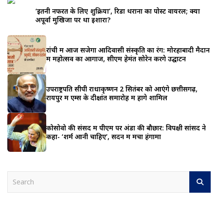
‘इतनी नफरत के लिए शुक्रिया’, रिडा थराना का पोस्ट वायरल; क्या
अपूर्वा मुखिजा पर था इशारा?
रांची में आज सजेगा आदिवासी संस्कृति का रंग: मोरहाबादी मैदान
में महोत्सव का आगाज, सीएम हेमंत सोरेन करेंगे उद्घाटन
उपराष्ट्रपति सीपी राधाकृष्णन 2 सितंबर को आएंगे छत्तीसगढ़,
रायपुर में एम्स के दीक्षांत समारोह में होंगे शामिल
कोसोवो की संसद में पीएम पर अंडों की बौछार: विपक्षी सांसद ने
कहा- ‘शर्म आनी चाहिए’, सदन में मचा हंगामा
S
e
a
r