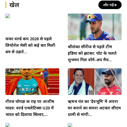
खेल
और पढ़ें
➤
फीफा वर्ल्ड कप 2026 से पहले
लियोनेल मेसी को कई बार मिली
श्रीलंका सीरीज से पहले टीम
बम से उड़ाने...
इंडिया को झटका: चोट के चलते
शुभमन गिल वॉर्म-अप मैच...
नीरज चोपड़ा की राह पर आशीष
ऋषभ पंत का ‘देवभूमि’ में अपना
यादव: वर्ल्ड एथलेटिक्स U20 में
घर बनाने का सपना अटका! सीएम
भारत को दिलाया सिल्वर,...
धामी से मांगी...