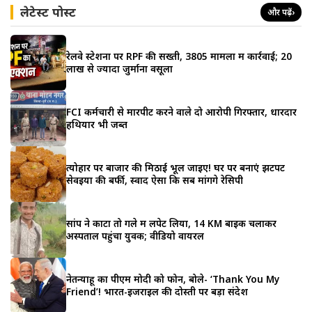
लेटेस्ट पोस्ट
और पढ़ें
›
रेलवे स्टेशनों पर RPF की सख्ती, 3805 मामलों में कार्रवाई; 20
लाख से ज्यादा जुर्माना वसूला
FCI कर्मचारी से मारपीट करने वाले दो आरोपी गिरफ्तार, धारदार
हथियार भी जब्त
त्योहार पर बाजार की मिठाई भूल जाइए! घर पर बनाएं झटपट
सेवइयों की बर्फी, स्वाद ऐसा कि सब मांगेंगे रेसिपी
सांप ने काटा तो गले में लपेट लिया, 14 KM बाइक चलाकर
अस्पताल पहुंचा युवक; वीडियो वायरल
नेतन्याहू का पीएम मोदी को फोन, बोले- ‘Thank You My
Friend’! भारत-इजराइल की दोस्ती पर बड़ा संदेश