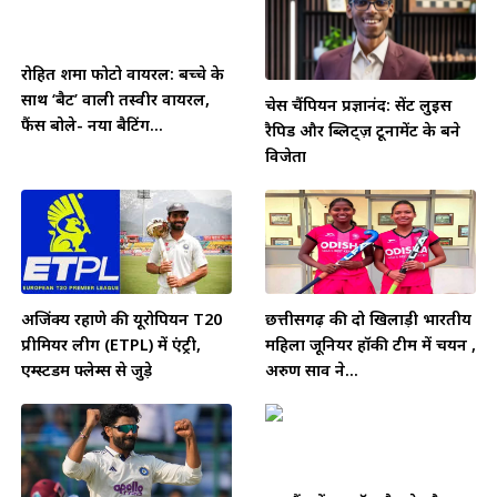
रोहित शर्मा फोटो वायरल: बच्चे के
साथ ‘बैट’ वाली तस्वीर वायरल,
चेस चैंपियन प्रज्ञानंद: सेंट लुइस
फैंस बोले- नया बैटिंग...
रैपिड और ब्लिट्ज़ टूर्नामेंट के बने
विजेता
अजिंक्य रहाणे की यूरोपियन T20
छत्तीसगढ़ की दो खिलाड़ी भारतीय
प्रीमियर लीग (ETPL) में एंट्री,
महिला जूनियर हॉकी टीम में चयन ,
एम्स्टर्डम फ्लेम्स से जुड़े
अरुण साव ने...