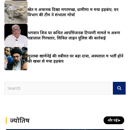
खेत में अचानक दिखा मगरमच्छ, ग्रामीणों में मचा हड़कंप; वन
विभाग की टीम ने संभाला मोर्चा
भगवान शिव पर कथित आपत्तिजनक टिप्पणी मामले में अरुण
पन्नालाल गिरफ्तार, सिविल लाइन पुलिस की कार्रवाई
मुज्तबा खामेनेई की तबीयत पर बड़ा दावा, अस्पताल में भर्ती होने
की खबर से मचा हड़कंप
S
e
a
r
c
h
ज्योतिष
और पढ़ें
➤