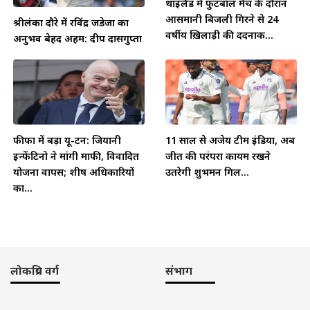
थाईलैंड में फुटबॉल मैच के दौरान
आसमानी बिजली गिरने से 24
श्रीलंका दौरे में रविंद्र जडेजा का
वर्षीय ख़िलाड़ी की दर्दनाक...
अनुभव बेहद अहम: दीप दासगुप्ता
फीफा में बड़ा यू-टर्न: जियानी
11 साल से अजेय टीम इंडिया, अब
इन्फेंटिनो ने मांगी माफी, विवादित
जीत की परंपरा कायम रखने
योजना वापस; शीर्ष अधिकारियों
उतरेगी शुभमन गिल...
का...
लोकप्रिय वर्ग
संभाग