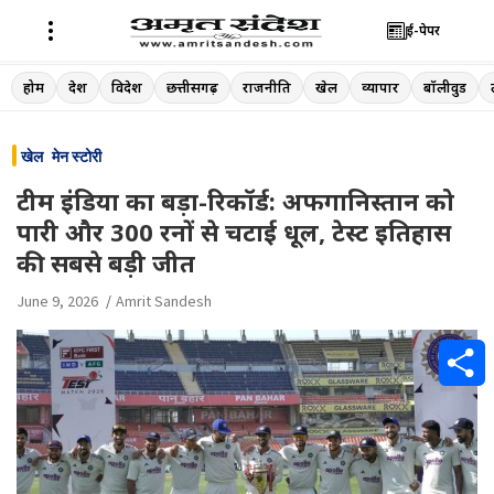
ई-पेपर
Skip
होम
देश
विदेश
छत्तीसगढ़
राजनीति
खेल
व्यापार
बॉलीवुड
to
content
खेल
मेन स्टोरी
टीम इंडिया का बड़ा-रिकॉर्ड: अफगानिस्तान को
पारी और 300 रनों से चटाई धूल, टेस्ट इतिहास
की सबसे बड़ी जीत
June 9, 2026
Amrit Sandesh
S
h