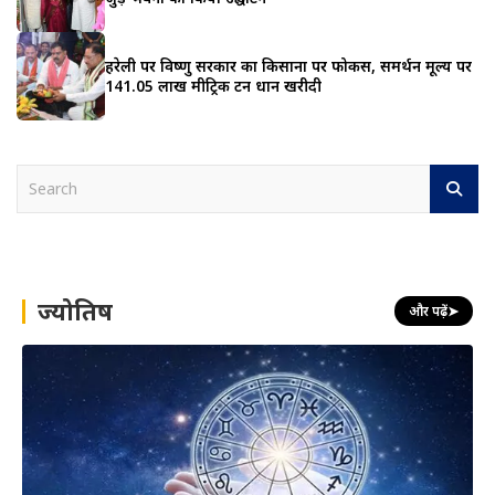
हरेली पर विष्णु सरकार का किसानों पर फोकस, समर्थन मूल्य पर
141.05 लाख मीट्रिक टन धान खरीदी
S
e
a
r
c
h
ज्योतिष
और पढ़ें
➤