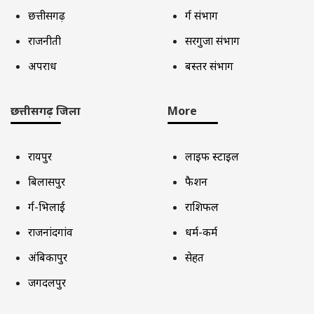
छत्तीसगढ़
दुर्ग संभाग
राजनीती
सरगुजा संभाग
अपराध
बस्तर संभाग
छत्तीसगढ़ जिला
More
रायपुर
लाइफ स्टाइल
बिलासपुर
फैशन
दुर्ग-भिलाई
राशिफल
राजनांदगांव
धर्म-कर्म
अंबिकापुर
सेहत
जगदलपुर