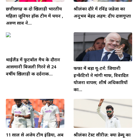
छत्तीसगढ़ की दो खिलाड़ी भारतीय
श्रीलंका दौरे में रविंद्र जडेजा का
महिला जूनियर हॉकी टीम में चयन ,
अनुभव बेहद अहम: दीप दासगुप्ता
अरुण साव ने...
थाईलैंड में फुटबॉल मैच के दौरान
आसमानी बिजली गिरने से 24
फीफा में बड़ा यू-टर्न: जियानी
वर्षीय ख़िलाड़ी की दर्दनाक...
इन्फेंटिनो ने मांगी माफी, विवादित
योजना वापस; शीर्ष अधिकारियों
का...
11 साल से अजेय टीम इंडिया, अब
श्रीलंका टेस्ट सीरीज़: क्या डेब्यू का