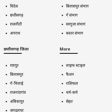
विदेश
बिलासपुर संभाग
छत्तीसगढ़
दुर्ग संभाग
राजनीती
सरगुजा संभाग
अपराध
बस्तर संभाग
छत्तीसगढ़ जिला
More
रायपुर
लाइफ स्टाइल
बिलासपुर
फैशन
दुर्ग-भिलाई
राशिफल
राजनांदगांव
धर्म-कर्म
अंबिकापुर
सेहत
जगदलपुर