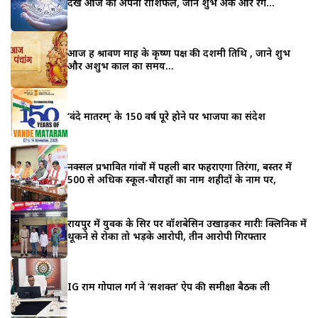
देखे आज का अपना राशिफल, जाने शुभ अंक और रंग…
आज हैं श्रावण माह के कृष्ण पक्ष की दशमी तिथि , जाने शुभ
और अशुभ काल का समय…
‘वंदे मातरम्’ के 150 वर्ष पूरे होने पर भाजपा का संदेश
नक्सल प्रभावित गांवों में पहली बार फहराएगा तिरंगा, बस्तर में
500 से अधिक स्कूल-चौराहों का नाम शहीदों के नाम पर,
रायपुर में युवक के सिर पर वॉशबेसिन उखाड़कर मारीः क्लिनिक में
थूकने से रोका तो भड़के आरोपी, तीन आरोपी गिरफ्तार
IG राम गोपाल गर्ग ने ‘सशक्त’ ऐप की समीक्षा बैठक ली