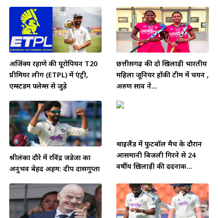
अजिंक्य रहाणे की यूरोपियन T20
छत्तीसगढ़ की दो खिलाड़ी भारतीय
प्रीमियर लीग (ETPL) में एंट्री,
महिला जूनियर हॉकी टीम में चयन ,
एम्स्टर्डम फ्लेम्स से जुड़े
अरुण साव ने...
थाईलैंड में फुटबॉल मैच के दौरान
आसमानी बिजली गिरने से 24
श्रीलंका दौरे में रविंद्र जडेजा का
वर्षीय ख़िलाड़ी की दर्दनाक...
अनुभव बेहद अहम: दीप दासगुप्ता