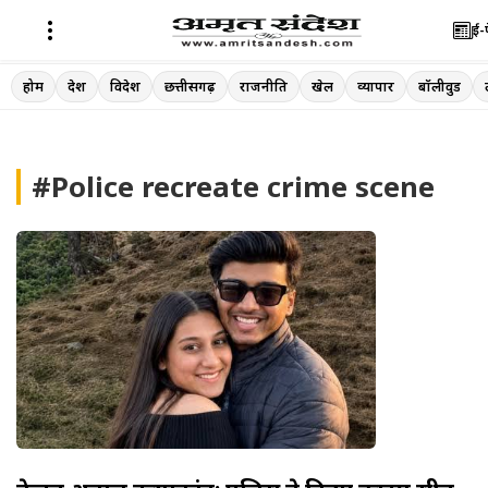
ई-
Skip
होम
देश
विदेश
छत्तीसगढ़
राजनीति
खेल
व्यापार
बॉलीवुड
to
content
#Police recreate crime scene