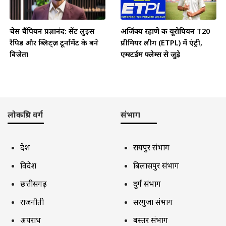
चेस चैंपियन प्रज्ञानंद: सेंट लुइस
अजिंक्य रहाणे की यूरोपियन T20
रैपिड और ब्लिट्ज़ टूर्नामेंट के बने
प्रीमियर लीग (ETPL) में एंट्री,
विजेता
एम्स्टर्डम फ्लेम्स से जुड़े
लोकप्रिय वर्ग
संभाग
देश
रायपुर संभाग
विदेश
बिलासपुर संभाग
छत्तीसगढ़
दुर्ग संभाग
राजनीती
सरगुजा संभाग
अपराध
बस्तर संभाग