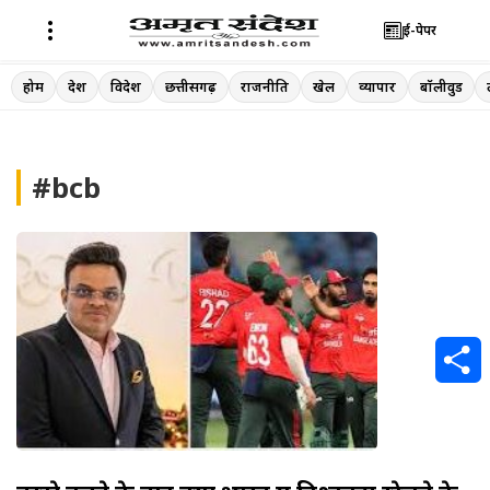
ई-पेपर
Skip
होम
देश
विदेश
छत्तीसगढ़
राजनीति
खेल
व्यापार
बॉलीवुड
to
content
#bcb
S
h