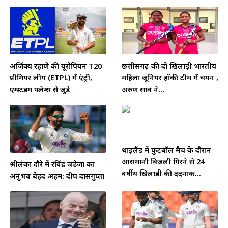
अजिंक्य रहाणे की यूरोपियन T20
छत्तीसगढ़ की दो खिलाड़ी भारतीय
प्रीमियर लीग (ETPL) में एंट्री,
महिला जूनियर हॉकी टीम में चयन ,
एम्स्टर्डम फ्लेम्स से जुड़े
अरुण साव ने...
थाईलैंड में फुटबॉल मैच के दौरान
आसमानी बिजली गिरने से 24
श्रीलंका दौरे में रविंद्र जडेजा का
वर्षीय ख़िलाड़ी की दर्दनाक...
अनुभव बेहद अहम: दीप दासगुप्ता