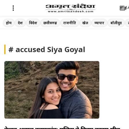
ई-
Skip
होम
देश
विदेश
छत्तीसगढ़
राजनीति
खेल
व्यापार
बॉलीवुड
to
content
# accused Siya Goyal