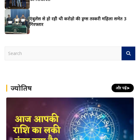
एंबुलेंस से हो रही थी करोड़ो की ड्रग्स तस्करी महिला समेत 3
गिरफ्तार
S
e
a
r
c
h
ज्योतिष
और पढ़ें
➤