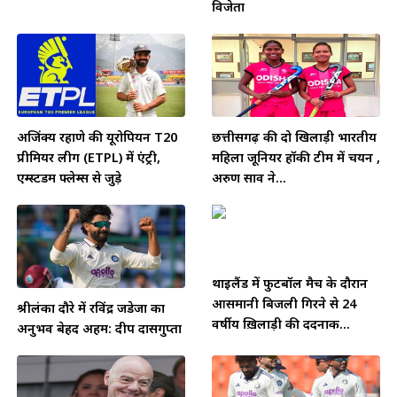
विजेता
अजिंक्य रहाणे की यूरोपियन T20
छत्तीसगढ़ की दो खिलाड़ी भारतीय
प्रीमियर लीग (ETPL) में एंट्री,
महिला जूनियर हॉकी टीम में चयन ,
एम्स्टर्डम फ्लेम्स से जुड़े
अरुण साव ने...
थाईलैंड में फुटबॉल मैच के दौरान
आसमानी बिजली गिरने से 24
श्रीलंका दौरे में रविंद्र जडेजा का
वर्षीय ख़िलाड़ी की दर्दनाक...
अनुभव बेहद अहम: दीप दासगुप्ता