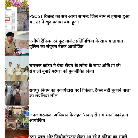
PSC SI रिजल्ट का सच आया सामने: जिस नाम से हंगामा हुआ
था, उसने खुद बताया क्या हुआ
एसीपी ट्रैफिक एवं फ्रूट मार्केट प्रतिनिधियों के साथ यातायात
पुलिस का संयुक्त बैठक आयोजित
रामराज कॉटन ने पंचा टीएम के लॉन्च के साथ ओडिशा की
संथाली बुनाई परंपरा को पुनर्जीवित किया
रायपुर निगम का बकायेदारों पर शिकंजा, टैक्स नहीं चुकाने वालों
की संपत्तियां सील
जनजागरूकता अभियान के तहत ‘संवाद से समाधान’ कार्यक्रम
आयोजित
स्टार प्लस और जियोहॉटस्टार लेकर आ रहे हैं इंडिया का सबसे