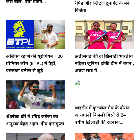
फैंस बोले- नया बैटिंग...
रैपिड और ब्लिट्ज़ टूर्नामेंट के बने
विजेता
अजिंक्य रहाणे की यूरोपियन T20
छत्तीसगढ़ की दो खिलाड़ी भारतीय
प्रीमियर लीग (ETPL) में एंट्री,
महिला जूनियर हॉकी टीम में चयन ,
एम्स्टर्डम फ्लेम्स से जुड़े
अरुण साव ने...
थाईलैंड में फुटबॉल मैच के दौरान
आसमानी बिजली गिरने से 24
श्रीलंका दौरे में रविंद्र जडेजा का
वर्षीय ख़िलाड़ी की दर्दनाक...
अनुभव बेहद अहम: दीप दासगुप्ता