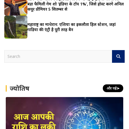
बड़ा फैमिली गेम शो ‘इंडिया के टॉप 1%’, जिसे होस्ट करेंगे अनिल
कपूर प्रीमियर 5 सितम्बर से
महाराष्ट्र का माथेरान: एशिया का इकलौता हिल स्टेशन, जहां
गाड़ियों की एंट्री है पूरी तरह बैन
S
e
a
r
c
h
ज्योतिष
और पढ़ें
➤