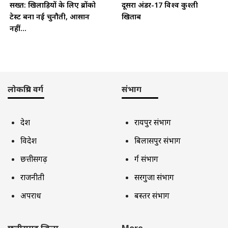
सख्त: खिलाड़ियों के लिए ब्रोंको
दूसरा अंडर-17 विश्व कुश्ती
टेस्ट बना नई चुनौती, आसान
खिताब
नहीं...
लोकप्रिय वर्ग
संभाग
देश
रायपुर संभाग
विदेश
बिलासपुर संभाग
छत्तीसगढ़
दुर्ग संभाग
राजनीती
सरगुजा संभाग
अपराध
बस्तर संभाग
छत्तीसगढ़ जिला
More