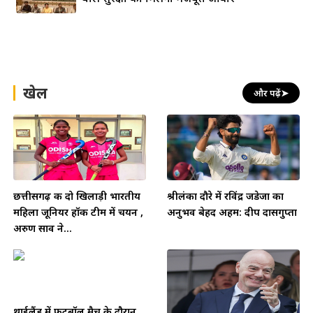
खेल
और पढ़ें
➤
छत्तीसगढ़ की दो खिलाड़ी भारतीय
श्रीलंका दौरे में रविंद्र जडेजा का
महिला जूनियर हॉकी टीम में चयन ,
अनुभव बेहद अहम: दीप दासगुप्ता
अरुण साव ने...
थाईलैंड में फुटबॉल मैच के दौरान