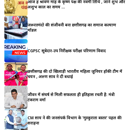
आज हैं श्रावण माह के कृष्ण पक्ष की नवमी तिथि , जाने शुभ और
अशुभ काल का समय …
जरूरतमंदो की संजीवनी बना छत्तीसगढ़ का समाज कल्याण
मॉडल
CGPSC सूबेदार-उप निरीक्षक परीक्षा परिणाम विवाद
छत्तीसगढ़ की दो खिलाड़ी भारतीय महिला जूनियर हॉकी टीम में
चयन , अरुण साव ने दी बधाई
जीवन में संघर्ष से मिली सफलता ही इतिहास रचती है: मंत्री
टंकराम वर्मा
CM साय ने की जनसंपर्क विभाग के ‘मुस्कुराता बस्तर’ पहल की
सराहना