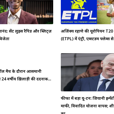
्ञानंद: सेंट लुइस रैपिड और ब्लिट्ज़
अजिंक्य रहाणे की यूरोपियन T20 
 विजेता
(ETPL) में एंट्री, एम्स्टर्डम फ्लेम्स से 
ुटबॉल मैच के दौरान आसमानी
 24 वर्षीय ख़िलाड़ी की दर्दनाक...
फीफा में बड़ा यू-टर्न: जियानी इन्फें
माफी, विवादित योजना वापस; शीर
का...