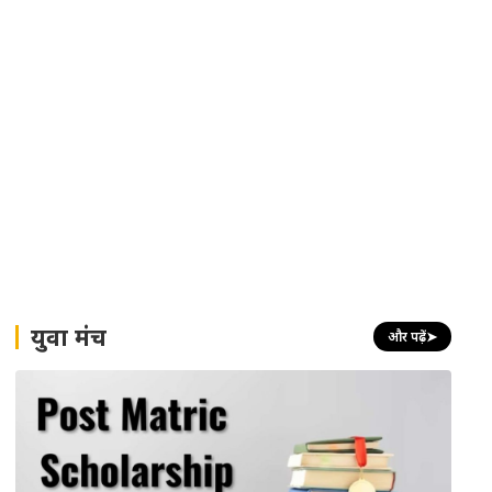
युवा मंच
और पढ़ें
➤