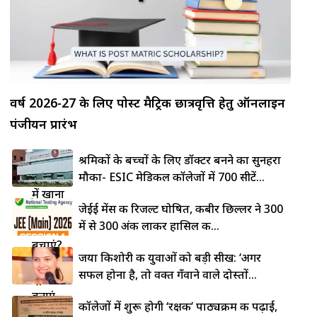
वर्ष 2026-27 के लिए पोस्ट मैट्रिक छात्रवृत्ति हेतु ऑनलाइन
पंजीयन प्रारंभ
लोहे की
श्रमिकों के बच्चों के लिए डॉक्टर बनने का सुनहरा
कड़ाही
मौका- ESIC मेडिकल कॉलेजों में 700 सीटें...
में खाना
जेईई मेंस की रिजल्ट घोषित, कबीर छिल्लर ने 300
चिपकने
में से 300 अंक लाकर हासिल की...
से कैसे
बचाएं?
जया किशोरी की युवाओं को बड़ी सीख: ‘अगर
5 देसी
सफल होना है, तो वक्त गँवाने वाले दोस्तों...
ट्रिक्स से
बनाएं
कॉलेजों में शुरू होगी ‘रक्षक’ पाठ्यक्रम की पढ़ाई,
नॉन-